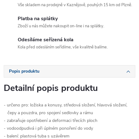
Vše skladem na prodejně v Kaznějově, pouhých 15 km od Plzně.
Platba na splátky
Zboží u nás můžete nakoupit on-line i na splátky.
Odesíláme seřízená kola
Kola před odesláním seřídíme, vše kvalitně balíme.
Popis produktu
Detailní popis produktu
- určeno pro: ložiska a konusy, středová složení, hlavová složení,
čepy a pouzdra, pro spojení sedlovky a rámu
- zabraňuje opotřebení a deformaci třecích ploch
- vodoodpudivá i při úplném ponoření do vody
- balení: plastová tuba s uzávěrem