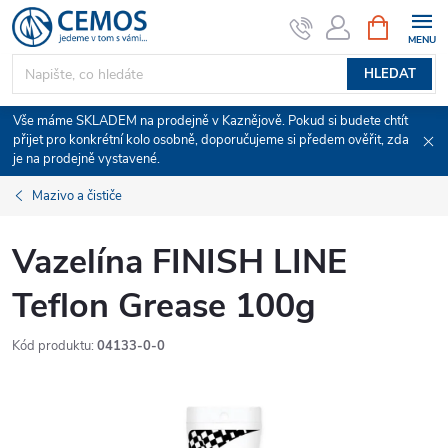
Přejít
NÁKUPNÍ
KOŠÍK
na
obsah
HLEDAT
Vše máme SKLADEM na prodejně v Kaznějově. Pokud si budete chtít
přijet pro konkrétní kolo osobně, doporučujeme si předem ověřit, zda
je na prodejně vystavené.
Mazivo a čističe
Vazelína FINISH LINE
Teflon Grease 100g
Kód produktu:
04133-0-0