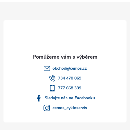
Z
á
p
a
t
obchod
@
cemos.cz
í
734 470 069
777 668 339
Sledujte nás na Facebooku
cemos_cykloservis