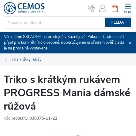
Přejít
NÁKUPNÍ
KOŠÍK
na
obsah
HLEDAT
Vše máme SKLADEM na prodejně v Kaznějově. Pokud si budete chtít
přijet pro konkrétní kolo osobně, doporučujeme si předem ověřit, zda
je na prodejně vystavené.
Trika krátký rukáv
Triko s krátkým rukávem
PROGRESS Mania dámské
růžová
Kód produktu:
038375-11-22