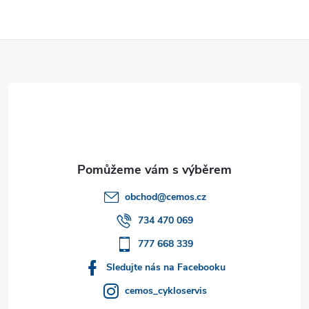
Z
á
p
a
t
obchod
@
cemos.cz
í
734 470 069
777 668 339
Sledujte nás na Facebooku
cemos_cykloservis