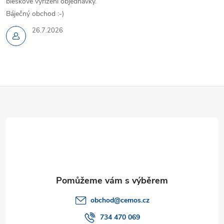
bleskové vyřízení objednávky.
Báječný obchod :-)
26.7.2026
Z
á
p
a
t
obchod
@
cemos.cz
í
734 470 069