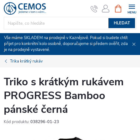
Přejít
NÁKUPNÍ
KOŠÍK
na
obsah
HLEDAT
Vše máme SKLADEM na prodejně v Kaznějově. Pokud si budete chtít
přijet pro konkrétní kolo osobně, doporučujeme si předem ověřit, zda
je na prodejně vystavené.
Trika krátký rukáv
Triko s krátkým rukávem
PROGRESS Bamboo
pánské černá
Kód produktu:
038296-01-23