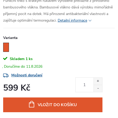
Funkční triko s krátkým rukávem vyrobené převážně z přírodního
bambusového vlákna. Bambusové vlákno dává výrobku mimořádně
příjemný pocit na dotek. Má přirozené antibakteriální vlastnosti a
zajišťuje optimální termoregulaci.
Detailní informace
Varianta
Skladem
1 ks
11.8.2026
Možnosti doručení
599 Kč
Měrná
cena:
VLOŽIT DO KOŠÍKU