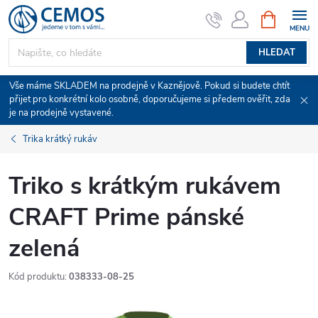
Přejít
NÁKUPNÍ
KOŠÍK
na
obsah
HLEDAT
Vše máme SKLADEM na prodejně v Kaznějově. Pokud si budete chtít
přijet pro konkrétní kolo osobně, doporučujeme si předem ověřit, zda
je na prodejně vystavené.
Trika krátký rukáv
Triko s krátkým rukávem
CRAFT Prime pánské
zelená
Kód produktu:
038333-08-25