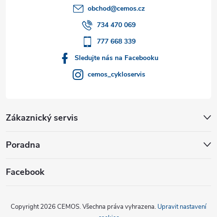
t
obchod
@
cemos.cz
í
734 470 069
777 668 339
Sledujte nás na Facebooku
cemos_cykloservis
Zákaznický servis
Poradna
Facebook
Copyright 2026
CEMOS
. Všechna práva vyhrazena.
Upravit nastavení