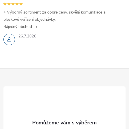
+ Výborný sortiment za dobré ceny, skvělá komunikace a
bleskové vyřízení objednávky.
Báječný obchod :-)
26.7.2026
Z
á
p
a