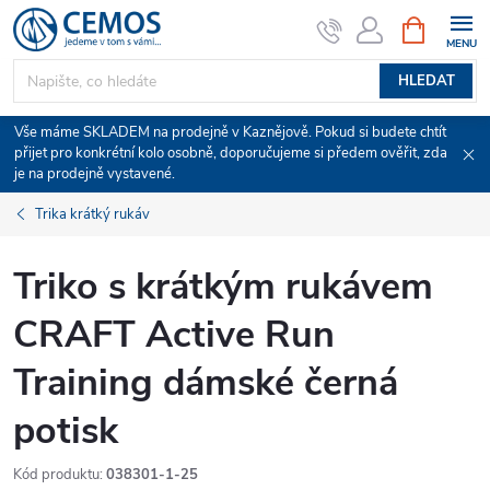
Přejít
NÁKUPNÍ
KOŠÍK
na
obsah
HLEDAT
Vše máme SKLADEM na prodejně v Kaznějově. Pokud si budete chtít
přijet pro konkrétní kolo osobně, doporučujeme si předem ověřit, zda
je na prodejně vystavené.
Trika krátký rukáv
Triko s krátkým rukávem
CRAFT Active Run
Training dámské černá
potisk
Kód produktu:
038301-1-25