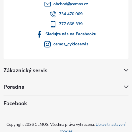
t
obchod
@
cemos.cz
í
734 470 069
777 668 339
Sledujte nás na Facebooku
cemos_cykloservis
Zákaznický servis
Poradna
Facebook
Copyright 2026
CEMOS
. Všechna práva vyhrazena.
Upravit nastavení
cookies