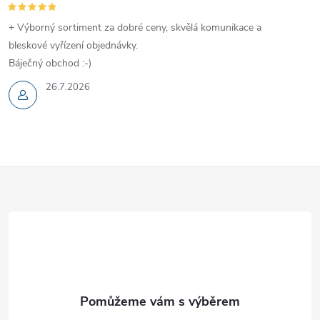
+ Výborný sortiment za dobré ceny, skvělá komunikace a
bleskové vyřízení objednávky.
Báječný obchod :-)
26.7.2026
Z
á
p
a