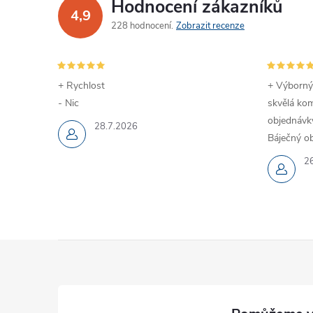
Hodnocení zákazníků
4,9
228 hodnocení
Zobrazit recenze
+ Rychlost
+ Výborný
- Nic
skvělá kom
objednávky
28.7.2026
Báječný ob
2
Z
á