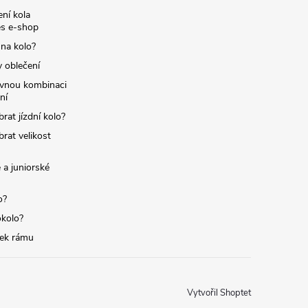
ní kola
s e-shop
 na kolo?
y oblečení
ávnou kombinaci
ní
brat jízdní kolo?
brat velikost
 a juniorské
o?
okolo?
tek rámu
Vytvořil Shoptet