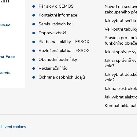
Pár slov o CEMOS
Návod na sestave
zakoupeného pře
Kontaktní informace
Jak vybrat světlo
Servis jízdních kol
os.cz
Velikostní tabulk
Doprava zboží
Pravidla pro spr
Platba na splátky - ESSOX
funkčního obleče
Rozložená platba - ESSOX
Jak si správně vy
 na Face
Obchodní podmínky
Jak si správně vy
kola?
Reklamační řád
ervis
Jak vybrat dětské
Ochrana osobních údajů
kolo?
Jak na elektrokol
Jak vybrat elektr
Kompatibilita pa
stavení cookies