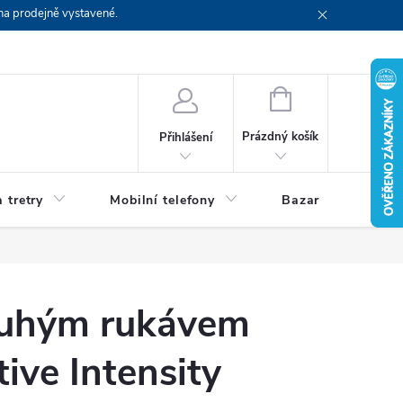
na prodejně vystavené.
NÁKUPNÍ
KOŠÍK
Prázdný košík
Přihlášení
 tretry
Mobilní telefony
Bazar
Servis
louhým rukávem
ve Intensity