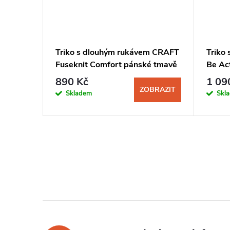
m CRAFT
Triko s dlouhým rukávem CRAFT
Triko
Fuseknit Comfort pánské tmavě
Be Ac
šedá
bez s
890 Kč
1 09
BRAZIT
ZOBRAZIT
Skladem
Skl