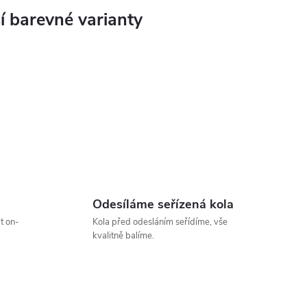
Odesíláme seřízená kola
t on-
Kola před odesláním seřídíme, vše
kvalitně balíme.