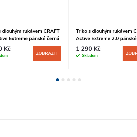
 s dlouhým rukávem CRAFT
Triko s dlouhým rukávem 
tive Extreme pánské černá
Active Extreme 2.0 pánské
tojáčku
0 Kč
1 290 Kč
ZOBRAZIT
ZOBR
adem
Skladem