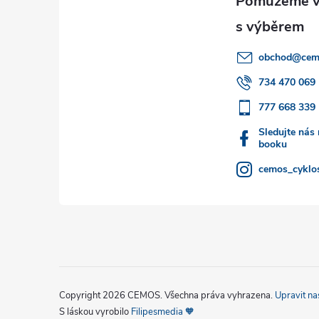
p
a
obchod
@
cem
t
734 470 069
777 668 339
í
Sledujte nás
booku
cemos_cyklos
Copyright 2026
CEMOS
. Všechna práva vyhrazena.
Upravit na
S láskou vyrobilo
Filipesmedia 🧡