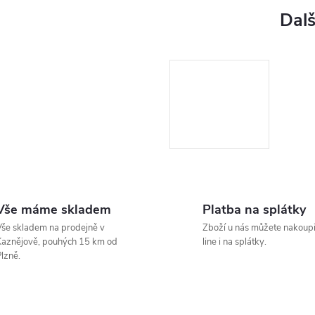
Vše máme skladem
Platba na splátky
še skladem na prodejně v
Zboží u nás můžete nakoupi
aznějově, pouhých 15 km od
line i na splátky.
lzně.