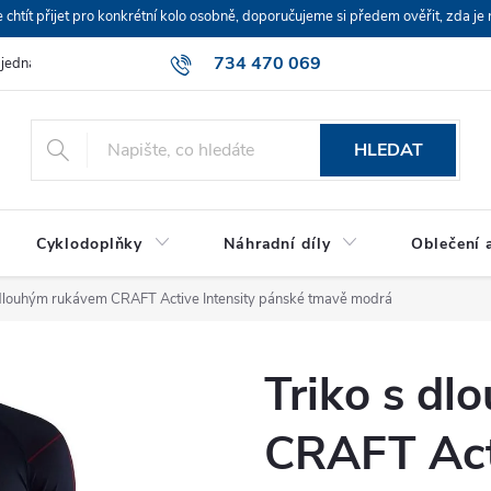
ít přijet pro konkrétní kolo osobně, doporučujeme si předem ověřit, zda je 
734 470 069
bjednávka
HLEDAT
Cyklodoplňky
Náhradní díly
Oblečení a
 dlouhým rukávem CRAFT Active Intensity pánské tmavě modrá
Triko s d
CRAFT Acti