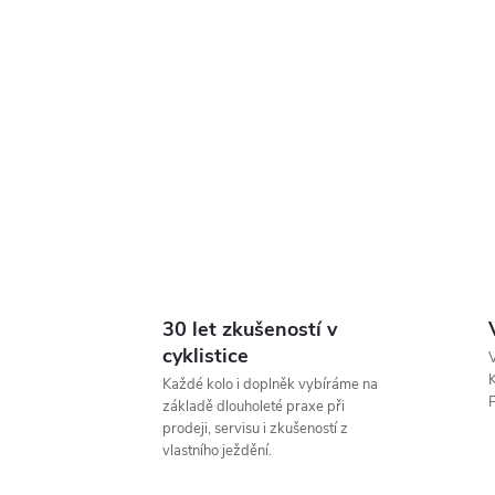
30 let zkušeností v
cyklistice
V
K
Každé kolo i doplněk vybíráme na
P
základě dlouholeté praxe při
prodeji, servisu i zkušeností z
vlastního ježdění.