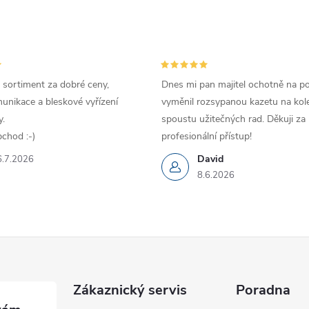
 sortiment za dobré ceny,
Dnes mi pan majitel ochotně na p
unikace a bleskové vyřízení
vyměnil rozsypanou kazetu na kole
.
spoustu užitečných rad. Děkuji za
chod :-)
profesionální přístup!
David
6.7.2026
8.6.2026
Zákaznický servis
Poradna