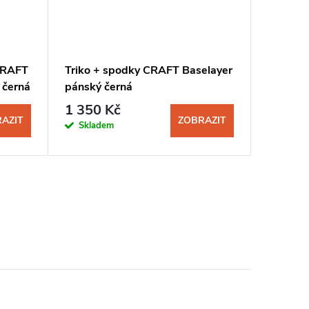
CRAFT
Triko + spodky CRAFT Baselayer
Triko s
 černá
pánský černá
Pro Zer
1 350 Kč
799 K
AZIT
ZOBRAZIT
Skladem
Sklad