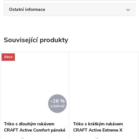
Ostatní informace
Související produkty
Akce
–26 %
1 090 Kč
Triko s dlouhým rukávem
Triko s krátkým rukávem
CRAFT Active Comfort pánské
CRAFT Active Extreme X
zelená neon
pánské černá