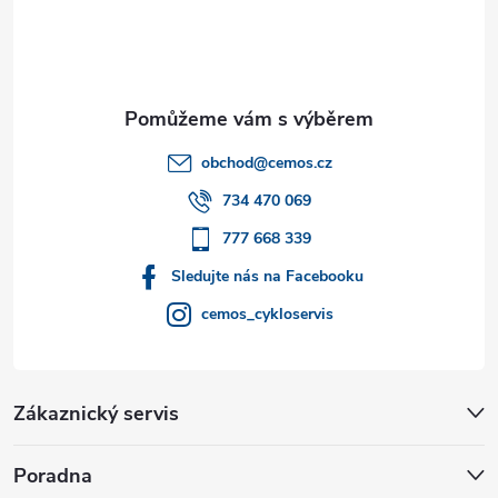
p
a
t
obchod
@
cemos.cz
í
734 470 069
777 668 339
Sledujte nás na Facebooku
cemos_cykloservis
Zákaznický servis
Poradna