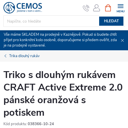
Přejít
NÁKUPNÍ
KOŠÍK
na
obsah
HLEDAT
Vše máme SKLADEM na prodejně v Kaznějově. Pokud si budete chtít
přijet pro konkrétní kolo osobně, doporučujeme si předem ověřit, zda
je na prodejně vystavené.
Trika dlouhý rukáv
Triko s dlouhým rukávem
CRAFT Active Extreme 2.0
pánské oranžová s
potiskem
Kód produktu:
038366-10-24