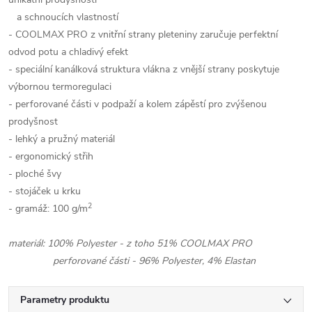
a schnoucích vlastností
- COOLMAX PRO z vnitřní strany pleteniny zaručuje perfektní
odvod potu a chladivý efekt
- speciální kanálková struktura vlákna z vnější strany poskytuje
výbornou termoregulaci
- perforované části v podpaží a kolem zápěstí pro zvýšenou
prodyšnost
- lehký a pružný materiál
- ergonomický střih
- ploché švy
- stojáček u krku
2
- gramáž: 100 g/m
materiál: 100% Polyester - z toho 51% COOLMAX PRO
perforované části - 96% Polyester, 4% Elastan
Parametry produktu