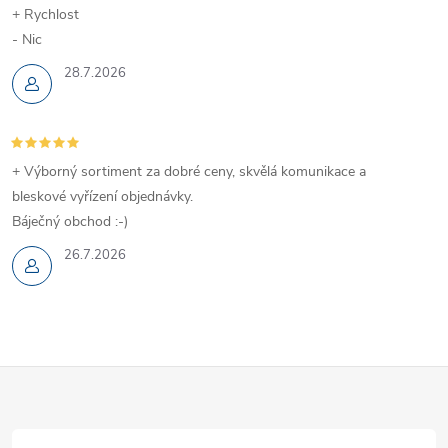
+ Rychlost
- Nic
28.7.2026
+ Výborný sortiment za dobré ceny, skvělá komunikace a
bleskové vyřízení objednávky.
Báječný obchod :-)
26.7.2026
Z
á