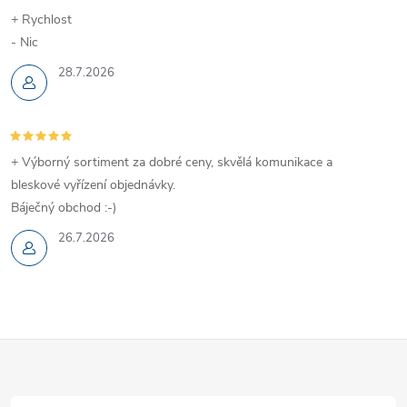
+ Rychlost
- Nic
28.7.2026
+ Výborný sortiment za dobré ceny, skvělá komunikace a
bleskové vyřízení objednávky.
Báječný obchod :-)
26.7.2026
Z
á