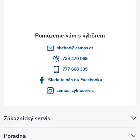
p
a
t
obchod
@
cemos.cz
í
734 470 069
777 668 339
Sledujte nás na Facebooku
cemos_cykloservis
Zákaznický servis
Poradna