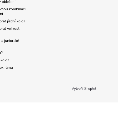
y oblečení
ávnou kombinaci
ní
brat jízdní kolo?
brat velikost
 a juniorské
o?
okolo?
tek rámu
Vytvořil Shoptet