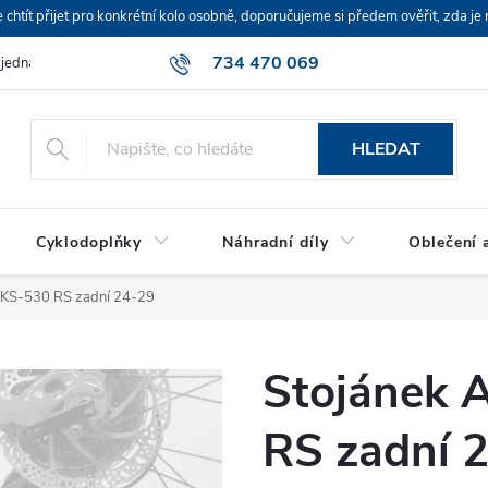
ít přijet pro konkrétní kolo osobně, doporučujeme si předem ověřit, zda je 
734 470 069
bjednávka
HLEDAT
Cyklodoplňky
Náhradní díly
Oblečení a
KS-530 RS zadní 24-29
Stojánek
RS zadní 