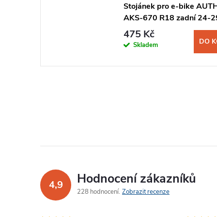
Stojánek pro e-bike AU
AKS-670 R18 zadní 24-2
475 Kč
DO K
Skladem
Hodnocení zákazníků
4,9
228 hodnocení
Zobrazit recenze