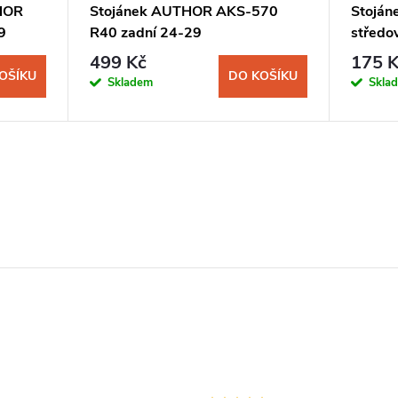
THOR
Stojánek AUTHOR AKS-570
Stojá
9
R40 zadní 24-29
středo
499 Kč
175 K
OŠÍKU
DO KOŠÍKU
Skladem
Skla