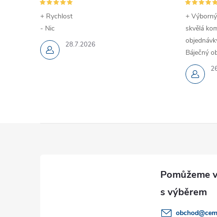
+ Rychlost
+ Výborný
- Nic
skvělá kom
objednávky
28.7.2026
Báječný ob
2
Z
á
p
a
obchod
@
cem