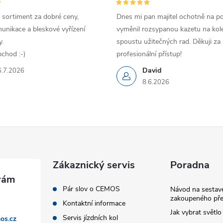
 sortiment za dobré ceny,
Dnes mi pan majitel ochotně na p
unikace a bleskové vyřízení
vyměnil rozsypanou kazetu na kole
.
spoustu užitečných rad. Děkuji za
chod :-)
profesionální přístup!
David
6.7.2026
8.6.2026
Zákaznický servis
Poradna
Pár slov o CEMOS
Návod na sestave
zakoupeného pře
Kontaktní informace
Jak vybrat světlo
Servis jízdních kol
os.cz