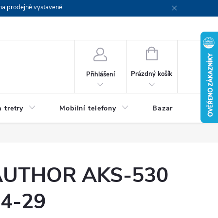
na prodejně vystavené.
NÁKUPNÍ
KOŠÍK
Prázdný košík
Přihlášení
 tretry
Mobilní telefony
Bazar
Servis
 AUTHOR AKS-530
24-29