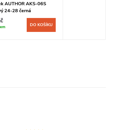
nek AUTHOR AKS-06S
vý 24-28 černá
č
DO KOŠÍKU
dem