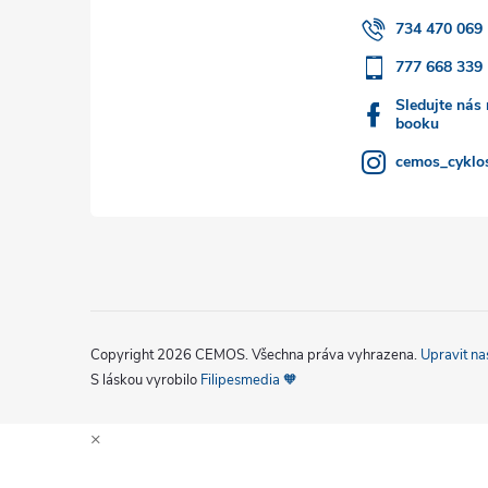
t
734 470 069
777 668 339
í
Sledujte nás
booku
cemos_cyklos
Copyright 2026
CEMOS
. Všechna práva vyhrazena.
Upravit na
S láskou vyrobilo
Filipesmedia 🧡
×