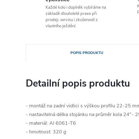
V
K
Každé kolo i doplněk vybíráme na
P
základě dlouholeté praxe při
prodeji, servisu i zkušeností z
vlastního ježdění.
POPIS PRODUKTU
Detailní popis produktu
- montáž na zadní vidlici s výškou profilu 22-25 m
- nastavitelná délka stojánku na průměr kola 24"- 2
- materiál: Al 6061-T6
- hmotnost: 320 g