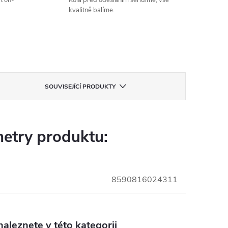
t on-
Kola před odesláním seřídíme, vše
kvalitně balíme.
SOUVISEJÍCÍ PRODUKTY
etry produktu:
8590816024311
aleznete v této kategorii