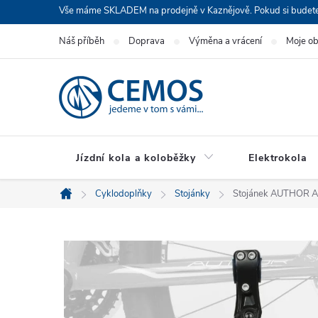
Přejít
Vše máme SKLADEM na prodejně v Kaznějově. Pokud si budete cht
na
Náš příběh
Doprava
Výměna a vrácení
Moje o
obsah
Jízdní kola a koloběžky
Elektrokola
Cyklodoplňky
Stojánky
Stojánek AUTHOR A
Domů