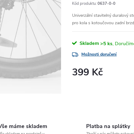
Kód produktu:
0637-0-0
Univerzální stavitelný duralový s
pro kola s kotoučovou zadní brz
Skladem
>5 ks
Možnosti doručení
399 Kč
Měrná
cena:
Vše máme skladem
Platba na splátky