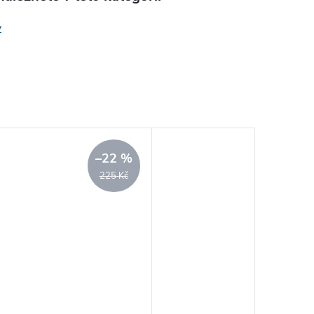
y
–22 %
225 Kč