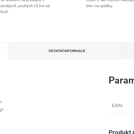
še skladem na prodejně v
Zboží u nás můžete nakoupi
aznějově, pouhých 15 km od
line i na splátky.
lzně.
OSTATNÍ INFORMACE
Param
m
EAN
:
9"
Produkt n