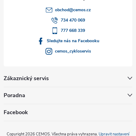
t
obchod
@
cemos.cz
í
734 470 069
777 668 339
Sledujte nás na Facebooku
cemos_cykloservis
Zákaznický servis
Poradna
Facebook
Copyright 2026
CEMOS
. Všechna práva vyhrazena.
Upravit nastavení