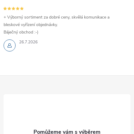
+ Výborný sortiment za dobré ceny, skvělá komunikace a
bleskové vyřízení objednávky.
Báječný obchod :-)
26.7.2026
Z
á
p
a