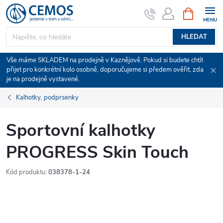
Přejít
NÁKUPNÍ
KOŠÍK
na
obsah
HLEDAT
Vše máme SKLADEM na prodejně v Kaznějově. Pokud si budete chtít
přijet pro konkrétní kolo osobně, doporučujeme si předem ověřit, zda
je na prodejně vystavené.
Kalhotky, podprsenky
Sportovní kalhotky
PROGRESS Skin Touch
Kód produktu:
038378-1-24