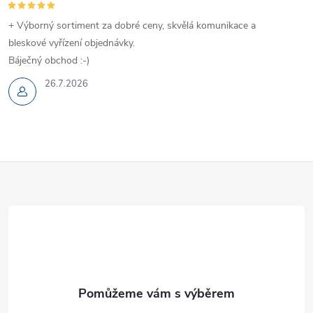
+ Výborný sortiment za dobré ceny, skvělá komunikace a
bleskové vyřízení objednávky.
Báječný obchod :-)
26.7.2026
Z
á
p
a