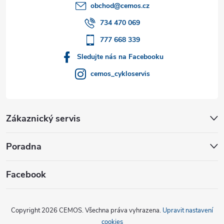
t
obchod
@
cemos.cz
í
734 470 069
777 668 339
Sledujte nás na Facebooku
cemos_cykloservis
Zákaznický servis
Poradna
Facebook
Copyright 2026
CEMOS
. Všechna práva vyhrazena.
Upravit nastavení
cookies