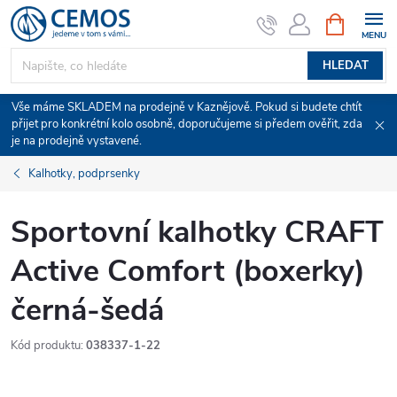
Přejít
NÁKUPNÍ
KOŠÍK
na
obsah
HLEDAT
Vše máme SKLADEM na prodejně v Kaznějově. Pokud si budete chtít
přijet pro konkrétní kolo osobně, doporučujeme si předem ověřit, zda
je na prodejně vystavené.
Kalhotky, podprsenky
Sportovní kalhotky CRAFT
Active Comfort (boxerky)
černá-šedá
Kód produktu:
038337-1-22