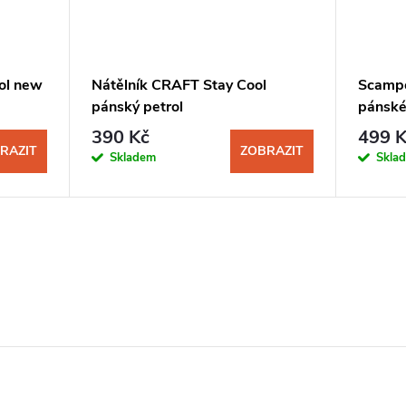
ol new
Nátělník CRAFT Stay Cool
Scampo
pánský petrol
pánské
390 Kč
499 K
RAZIT
ZOBRAZIT
Skladem
Skla