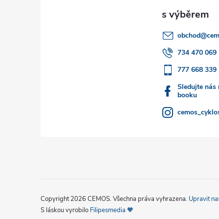
p
a
obchod
@
cem
t
734 470 069
777 668 339
í
Sledujte nás
booku
cemos_cyklos
Copyright 2026
CEMOS
. Všechna práva vyhrazena.
Upravit na
S láskou vyrobilo
Filipesmedia 🧡