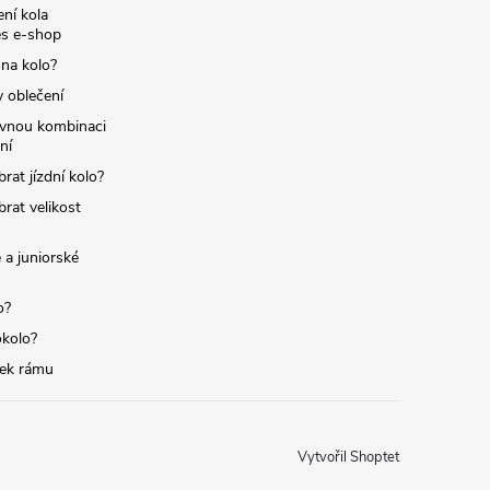
ní kola
s e-shop
 na kolo?
y oblečení
ávnou kombinaci
ní
brat jízdní kolo?
brat velikost
 a juniorské
o?
okolo?
tek rámu
Vytvořil Shoptet