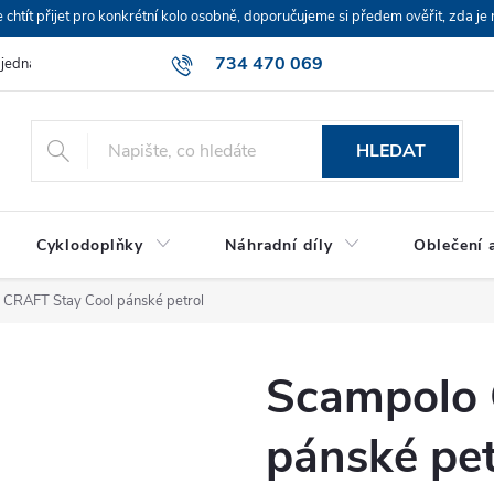
ít přijet pro konkrétní kolo osobně, doporučujeme si předem ověřit, zda je 
734 470 069
bjednávka
HLEDAT
Cyklodoplňky
Náhradní díly
Oblečení a
 CRAFT Stay Cool pánské petrol
Scampolo 
pánské pet