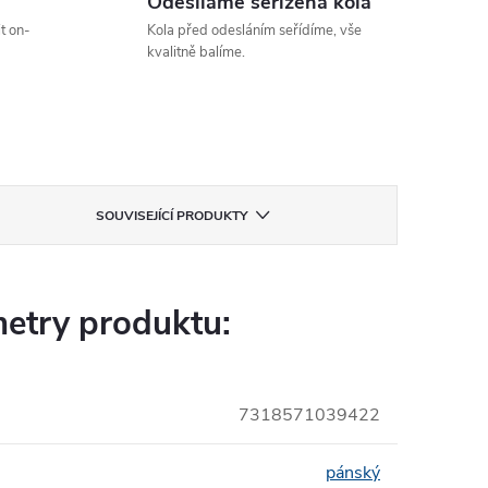
Odesíláme seřízená kola
t on-
Kola před odesláním seřídíme, vše
kvalitně balíme.
SOUVISEJÍCÍ PRODUKTY
etry produktu:
7318571039422
pánský