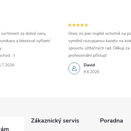
 sortiment za dobré ceny,
Dnes mi pan majitel ochotně na p
unikace a bleskové vyřízení
vyměnil rozsypanou kazetu na kole
.
spoustu užitečných rad. Děkuji za
chod :-)
profesionální přístup!
David
6.7.2026
8.6.2026
Zákaznický servis
Poradna