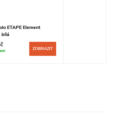
lo ETAPE Element
 bílá
č
ZOBRAZIT
dem