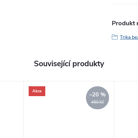
Produkt n
Trika be
Související produkty
Akce
–20 %
490 Kč