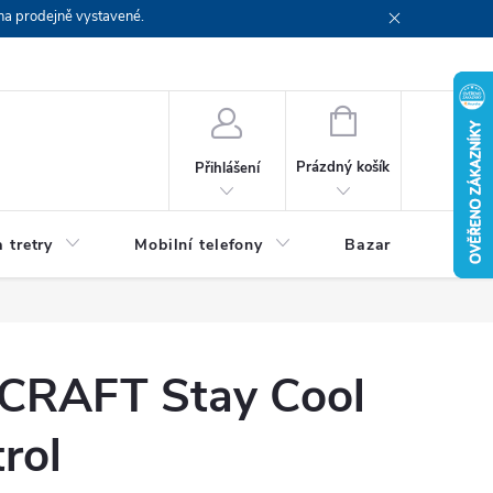
na prodejně vystavené.
NÁKUPNÍ
KOŠÍK
Prázdný košík
Přihlášení
 tretry
Mobilní telefony
Bazar
Servis
CRAFT Stay Cool
rol