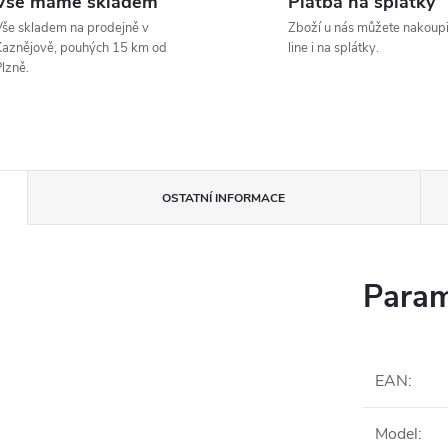
Vše máme skladem
Platba na splátky
še skladem na prodejně v
Zboží u nás můžete nakoupi
aznějově, pouhých 15 km od
line i na splátky.
lzně.
OSTATNÍ INFORMACE
Param
EAN
:
Model
: