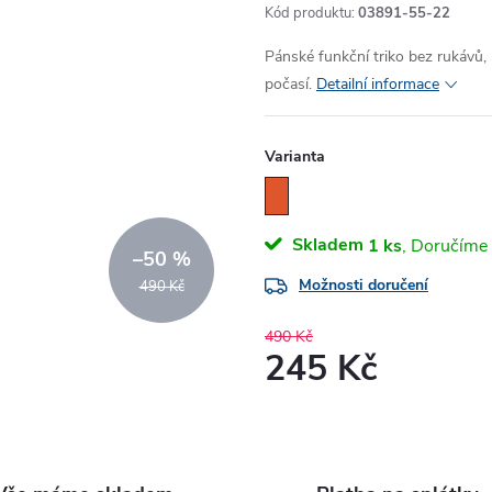
Kód produktu:
03891-55-22
Pánské funkční triko bez rukávů, k
počasí.
Detailní informace
Varianta
Skladem
1 ks
–50 %
Možnosti doručení
490 Kč
490 Kč
245 Kč
Měrná
cena: