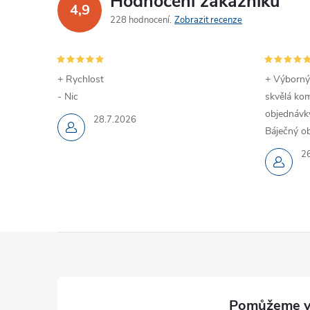
Hodnocení zákazníků
4,9
228 hodnocení
Zobrazit recenze
+ Rychlost
+ Výborný
- Nic
skvělá kom
objednávky
28.7.2026
Báječný ob
2
Z
á