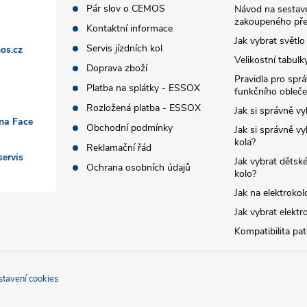
Pár slov o CEMOS
Návod na sestave
zakoupeného pře
Kontaktní informace
Jak vybrat světlo
Servis jízdních kol
os.cz
Velikostní tabulk
Doprava zboží
Pravidla pro spr
Platba na splátky - ESSOX
funkčního obleče
Rozložená platba - ESSOX
Jak si správně vy
 na Face
Obchodní podmínky
Jak si správně vy
kola?
Reklamační řád
ervis
Jak vybrat dětské
Ochrana osobních údajů
kolo?
Jak na elektrokol
Jak vybrat elektr
Kompatibilita pa
stavení cookies