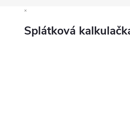
×
Splátková kalkulač