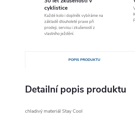
30 let zkušeností v
cyklistice
V
K
Každé kolo i doplněk vybíráme na
P
základě dlouholeté praxe při
prodeji, servisu i zkušeností z
vlastního ježdění.
POPIS PRODUKTU
Detailní popis produktu
chladivý materiál Stay Cool