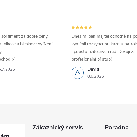
 sortiment za dobré ceny,
Dnes mi pan majitel ochotně na p
unikace a bleskové vyřízení
vyměnil rozsypanou kazetu na kole
.
spoustu užitečných rad. Děkuji za
chod :-)
profesionální přístup!
David
6.7.2026
8.6.2026
Zákaznický servis
Poradna