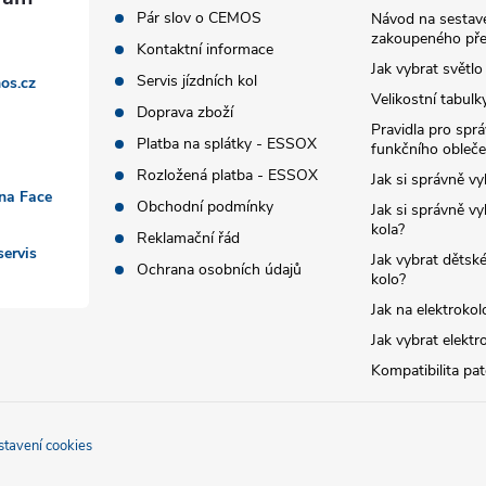
Pár slov o CEMOS
Návod na sestave
zakoupeného pře
Kontaktní informace
Jak vybrat světlo
Servis jízdních kol
os.cz
Velikostní tabulk
Doprava zboží
Pravidla pro spr
Platba na splátky - ESSOX
funkčního obleče
Rozložená platba - ESSOX
Jak si správně vy
 na Face
Obchodní podmínky
Jak si správně vy
kola?
Reklamační řád
ervis
Jak vybrat dětské
Ochrana osobních údajů
kolo?
Jak na elektrokol
Jak vybrat elektr
Kompatibilita pa
stavení cookies