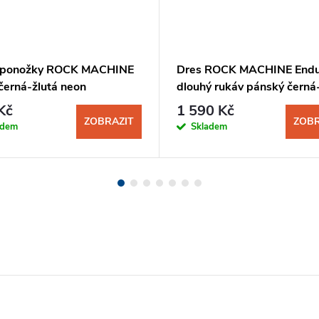
 ponožky ROCK MACHINE
Dres ROCK MACHINE Endu
černá-žlutá neon
dlouhý rukáv pánský černá
Kč
1 590 Kč
ZOBRAZIT
ZOBR
adem
Skladem