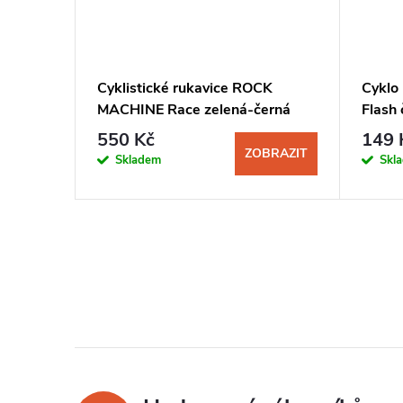
HINE
Cyklistické rukavice ROCK
Cyklo
lená
MACHINE Race zelená-černá
Flash 
550 Kč
149 
BRAZIT
ZOBRAZIT
Skladem
Skl