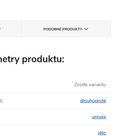
PODOBNÉ PRODUKTY
etry produktu:
Zvolte variantu
tů
:
dlouhoprsté
unisex
léto