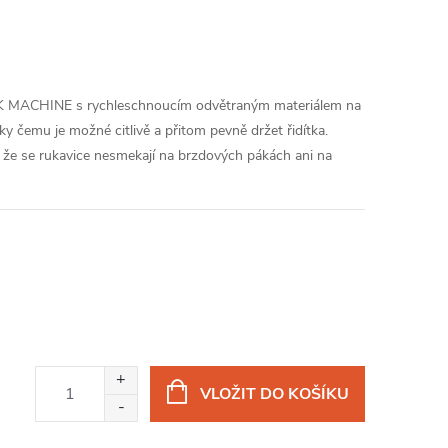
CK MACHINE s rychleschnoucím odvětraným materiálem na
ky čemu je možné citlivě a přitom pevně držet řidítka.
jí, že se rukavice nesmekají na brzdových pákách ani na
VLOŽIT DO KOŠÍKU