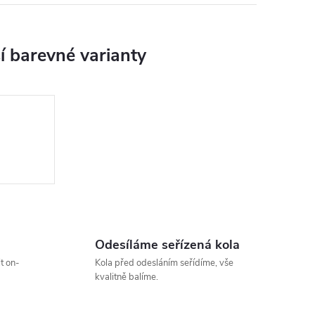
Odesíláme seřízená kola
t on-
Kola před odesláním seřídíme, vše
kvalitně balíme.