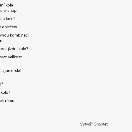
ní kola
s e-shop
 na kolo?
y oblečení
ávnou kombinaci
ní
brat jízdní kolo?
brat velikost
 a juniorské
o?
okolo?
tek rámu
Vytvořil Shoptet