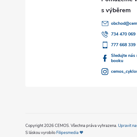
p
a
obchod
@
cem
t
734 470 069
777 668 339
í
Sledujte nás
booku
cemos_cyklos
Copyright 2026
CEMOS
. Všechna práva vyhrazena.
Upravit na
S láskou vyrobilo
Filipesmedia 🧡