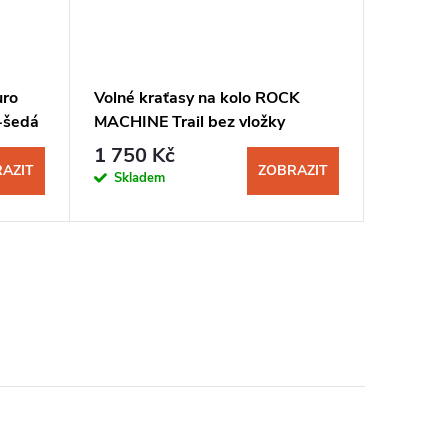
ro
Volné kraťasy na kolo ROCK
Dres R
-šedá
MACHINE Trail bez vložky
pánský 
pánské šedá
1 750 Kč
1 250
AZIT
ZOBRAZIT
Skladem
Sklad