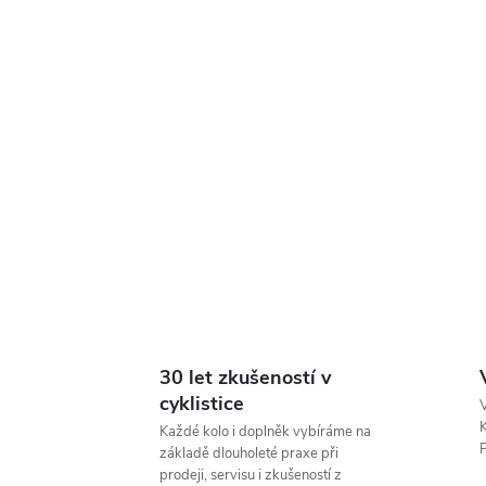
30 let zkušeností v
cyklistice
V
K
Každé kolo i doplněk vybíráme na
P
základě dlouholeté praxe při
prodeji, servisu i zkušeností z