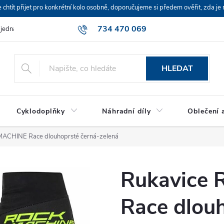
ít přijet pro konkrétní kolo osobně, doporučujeme si předem ověřit, zda je 
734 470 069
bjednávka
HLEDAT
Cyklodoplňky
Náhradní díly
Oblečení a
ACHINE Race dlouhoprsté černá-zelená
Rukavice
Race dlouh