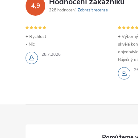
Hodnocení zákazníků
4,9
228 hodnocení
Zobrazit recenze
+ Rychlost
+ Výborný
- Nic
skvělá kom
objednávky
28.7.2026
Báječný ob
2
Z
á