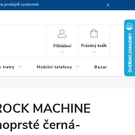
na prodejně vystavené.
NÁKUPNÍ
KOŠÍK
Prázdný košík
Přihlášení
 tretry
Mobilní telefony
Bazar
Servis
 ROCK MACHINE
oprsté černá-