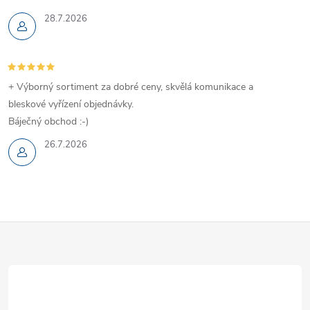
28.7.2026
+ Výborný sortiment za dobré ceny, skvělá komunikace a
bleskové vyřízení objednávky.
Báječný obchod :-)
26.7.2026
Z
á
p