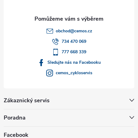
a
t
obchod
@
cemos.cz
í
734 470 069
777 668 339
Sledujte nás na Facebooku
cemos_cykloservis
Zákaznický servis
Poradna
Facebook