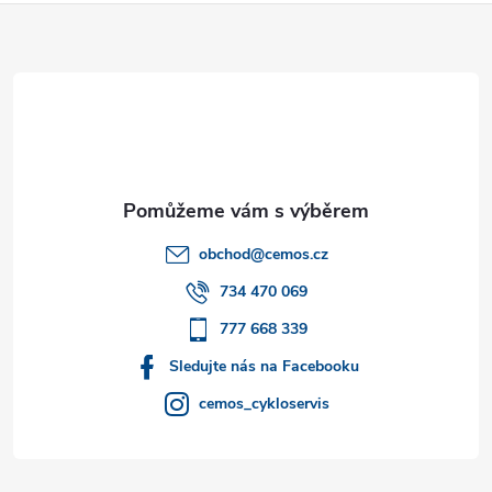
Z
á
p
a
t
obchod
@
cemos.cz
í
734 470 069
777 668 339
Sledujte nás na Facebooku
cemos_cykloservis