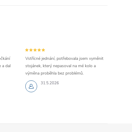
očkání
Vstřícné jednání, potřebovala jsem vyměnit
 a dal
stojánek, který nepasoval na mé kolo a
výměna proběhla bez problémů.
31.5.2026