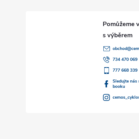
á
p
a
obchod
@
cem
t
734 470 069
777 668 339
í
Sledujte nás
booku
cemos_cyklos