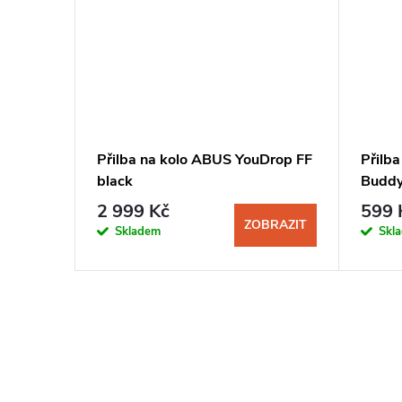
X1
Přilba na kolo ABUS YouDrop FF
Přilb
black
Buddy 
2 999 Kč
599 
BRAZIT
ZOBRAZIT
Skladem
Skl