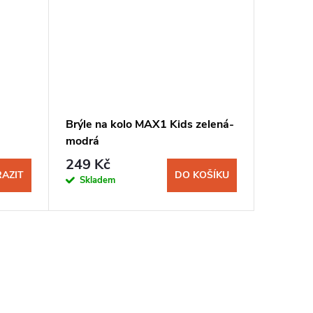
Brýle na kolo MAX1 Kids zelená-
Dres na
modrá
dětský 
249 Kč
599 K
AZIT
DO KOŠÍKU
Skladem
Sklad