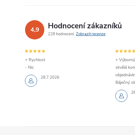
Hodnocení zákazníků
4,9
228 hodnocení
Zobrazit recenze
+ Rychlost
+ Výborný
- Nic
skvělá kom
objednávky
28.7.2026
Báječný ob
2
Z