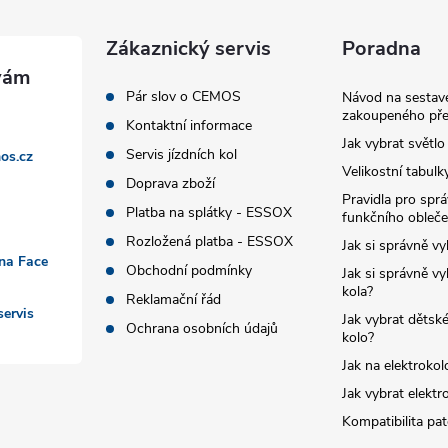
Zákaznický servis
Poradna
Pár slov o CEMOS
Návod na sestave
zakoupeného pře
Kontaktní informace
Jak vybrat světlo
Servis jízdních kol
os.cz
Velikostní tabulk
Doprava zboží
Pravidla pro spr
Platba na splátky - ESSOX
funkčního obleče
Rozložená platba - ESSOX
Jak si správně vy
 na Face
Obchodní podmínky
Jak si správně vy
kola?
Reklamační řád
ervis
Jak vybrat dětské
Ochrana osobních údajů
kolo?
Jak na elektrokol
Jak vybrat elektr
Kompatibilita pa