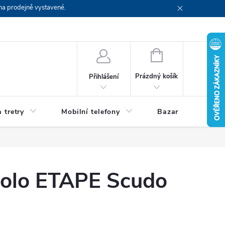
na prodejně vystavené.
NÁKUPNÍ
KOŠÍK
Prázdný košík
Přihlášení
 tretry
Mobilní telefony
Bazar
Servis
 kolo ETAPE Scudo