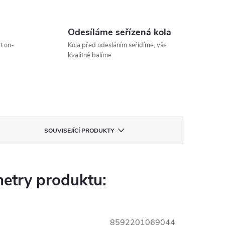
Odesíláme seřízená kola
t on-
Kola před odesláním seřídíme, vše
kvalitně balíme.
SOUVISEJÍCÍ PRODUKTY
etry produktu:
8592201069044