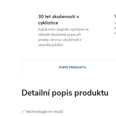
30 let zkušeností v
cyklistice
V
K
Každé kolo i doplněk vybíráme na
P
základě dlouholeté praxe při
prodeji, servisu i zkušeností z
vlastního ježdění.
POPIS PRODUKTU
Detailní popis produktu
✅ technologie In-mold