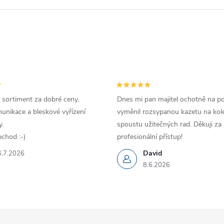
 sortiment za dobré ceny,
Dnes mi pan majitel ochotně na p
unikace a bleskové vyřízení
vyměnil rozsypanou kazetu na kole
.
spoustu užitečných rad. Děkuji za
chod :-)
profesionální přístup!
David
6.7.2026
8.6.2026