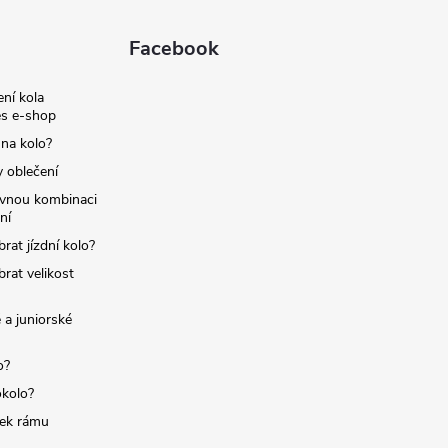
Facebook
ní kola
s e-shop
 na kolo?
y oblečení
ávnou kombinaci
ní
brat jízdní kolo?
brat velikost
 a juniorské
o?
okolo?
tek rámu