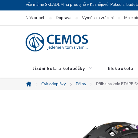
Přejít
Vše máme SKLADEM na prodejně v Kaznějově. Pokud si budete cht
na
Náš příběh
Doprava
Výměna a vrácení
Moje o
obsah
Jízdní kola a koloběžky
Elektrokola
Cyklodoplňky
Přilby
Přilba na kolo ETAPE S
Domů