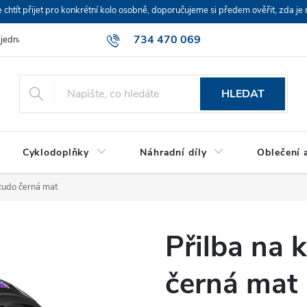
ít přijet pro konkrétní kolo osobně, doporučujeme si předem ověřit, zda je 
734 470 069
bjednávka
HLEDAT
Cyklodoplňky
Náhradní díly
Oblečení a
cudo černá mat
Přilba na
černá mat