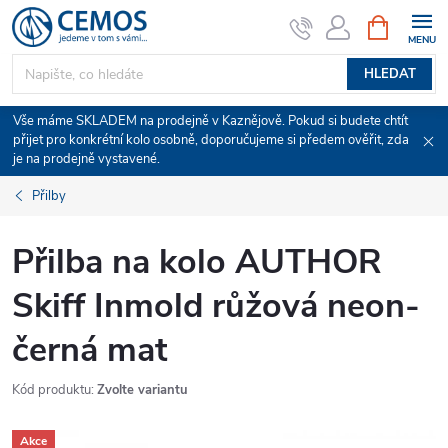
Přejít
NÁKUPNÍ
KOŠÍK
na
obsah
HLEDAT
Vše máme SKLADEM na prodejně v Kaznějově. Pokud si budete chtít
přijet pro konkrétní kolo osobně, doporučujeme si předem ověřit, zda
je na prodejně vystavené.
Přilby
Přilba na kolo AUTHOR
Skiff Inmold růžová neon-
černá mat
Kód produktu:
Zvolte variantu
Akce