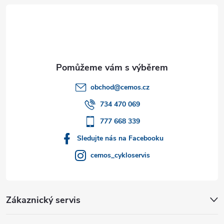
á
p
a
t
obchod
@
cemos.cz
í
734 470 069
777 668 339
Sledujte nás na Facebooku
cemos_cykloservis
Zákaznický servis