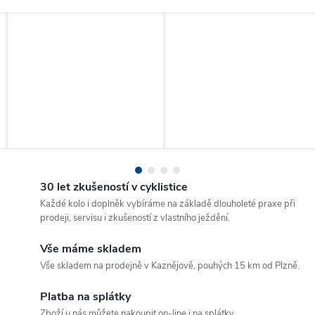
30 let zkušeností v cyklistice
Každé kolo i doplněk vybíráme na základě dlouholeté praxe při
prodeji, servisu i zkušeností z vlastního ježdění.
Vše máme skladem
Vše skladem na prodejně v Kaznějově, pouhých 15 km od Plzně.
Platba na splátky
Zboží u nás můžete nakoupit on-line i na splátky.