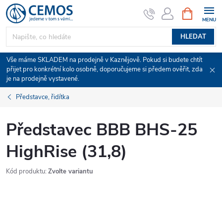
Přejít
NÁKUPNÍ
KOŠÍK
na
obsah
HLEDAT
Vše máme SKLADEM na prodejně v Kaznějově. Pokud si budete chtít
přijet pro konkrétní kolo osobně, doporučujeme si předem ověřit, zda
je na prodejně vystavené.
Představce, řidítka
Představec BBB BHS-25
HighRise (31,8)
Kód produktu:
Zvolte variantu