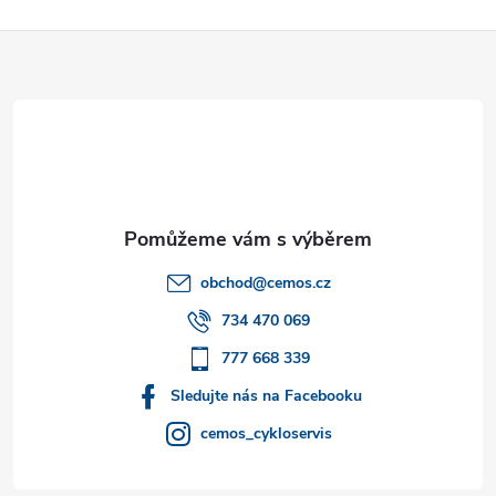
Z
á
p
a
t
obchod
@
cemos.cz
í
734 470 069
777 668 339
Sledujte nás na Facebooku
cemos_cykloservis