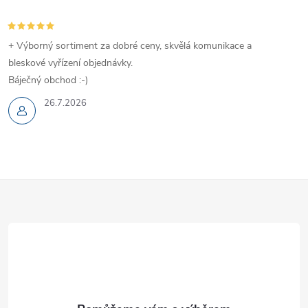
+ Výborný sortiment za dobré ceny, skvělá komunikace a
bleskové vyřízení objednávky.
Báječný obchod :-)
26.7.2026
Z
á
p
a