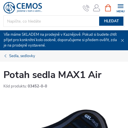
Přejít
NÁKUPNÍ
KOŠÍK
na
obsah
HLEDAT
Vše máme SKLADEM na prodejně v Kaznějově. Pokud si budete chtít
přijet pro konkrétní kolo osobně, doporučujeme si předem ověřit, zda
je na prodejně vystavené.
Sedla, sedlovky
Potah sedla MAX1 Air
Kód produktu:
03452-0-0