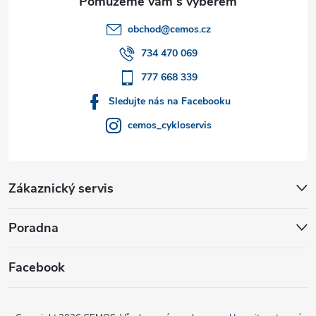
t
obchod
@
cemos.cz
í
734 470 069
777 668 339
Sledujte nás na Facebooku
cemos_cykloservis
Zákaznický servis
Poradna
Facebook