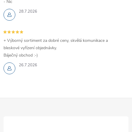
- Nic
28.7.2026
+ Výborný sortiment za dobré ceny, skvělá komunikace a
bleskové vyřízení objednávky.
Báječný obchod :-)
26.7.2026
Z
á