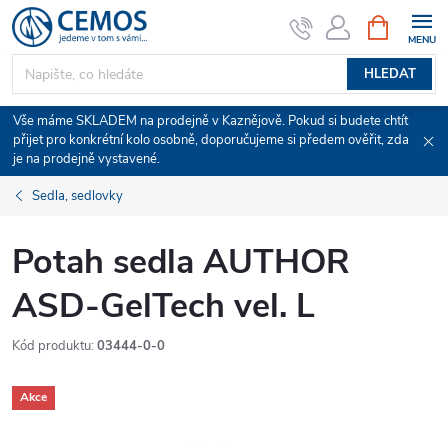
Přejít
NÁKUPNÍ
KOŠÍK
na
obsah
HLEDAT
Vše máme SKLADEM na prodejně v Kaznějově. Pokud si budete chtít
přijet pro konkrétní kolo osobně, doporučujeme si předem ověřit, zda
je na prodejně vystavené.
Sedla, sedlovky
Potah sedla AUTHOR
ASD-GelTech vel. L
Kód produktu:
03444-0-0
Akce