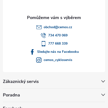
p
a
t
obchod
@
cemos.cz
í
734 470 069
777 668 339
Sledujte nás na Facebooku
cemos_cykloservis
Zákaznický servis
Poradna