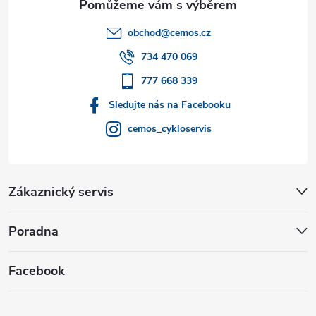
t
obchod
@
cemos.cz
í
734 470 069
777 668 339
Sledujte nás na Facebooku
cemos_cykloservis
Zákaznický servis
Poradna
Facebook