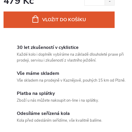
479 Kč
Měrná
cena:
VLOŽIT DO KOŠÍKU
30 let zkušeností v cyklistice
Každé kolo i doplněk vybíráme na základě dlouholeté praxe při
prodeji, servisu i zkušeností z vlastního ježdění.
Vše máme skladem
Vše skladem na prodejně v Kaznějově, pouhých 15 km od Plzně.
Platba na splátky
Zboží u nás můžete nakoupit on-line i na splátky.
Odesíláme seřízená kola
Kola před odesláním seřídíme, vše kvalitně balíme.