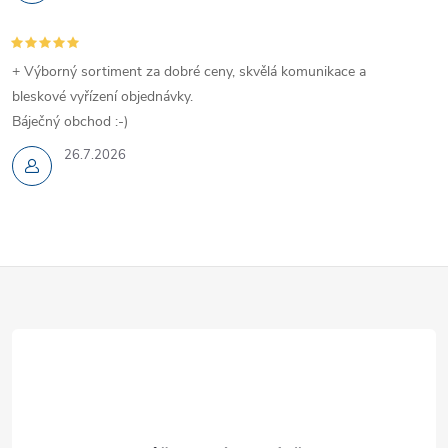
+ Výborný sortiment za dobré ceny, skvělá komunikace a
bleskové vyřízení objednávky.
Báječný obchod :-)
26.7.2026
Z
á
p
a