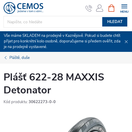
Přejít
NÁKUPNÍ
KOŠÍK
na
obsah
HLEDAT
Vše máme SKLADEM na prodejně v Kaznějově. Pokud si budete chtít
přijet pro konkrétní kolo osobně, doporučujeme si předem ověřit, zda
je na prodejně vystavené.
Pláště, duše
Plášť 622-28 MAXXIS
Detonator
Kód produktu:
30622273-0-0