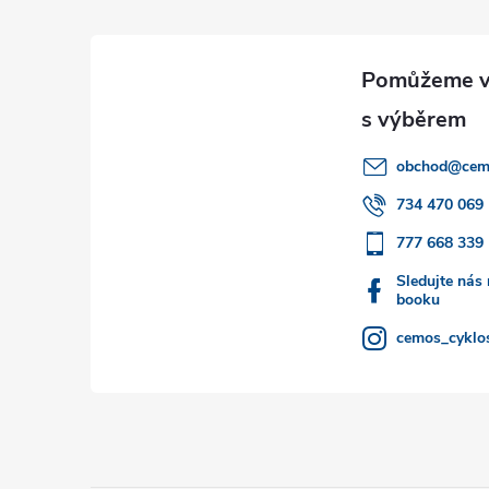
á
p
a
obchod
@
cem
t
734 470 069
777 668 339
í
Sledujte nás
booku
cemos_cyklos