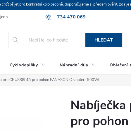
ít přijet pro konkrétní kolo osobně, doporučujeme si předem ověřit, zda je 
734 470 069
bjednávka
HLEDAT
Cyklodoplňky
Náhradní díly
Oblečení a
ka pro CRUSSIS 4A pro pohon PANASONIC s baterií 900Wh
Nabíječka
pro poho