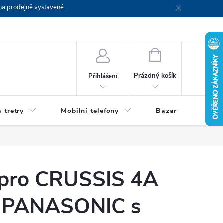
na prodejně vystavené.
NÁKUPNÍ
KOŠÍK
Prázdný košík
Přihlášení
 tretry
Mobilní telefony
Bazar
Servis
 pro CRUSSIS 4A
n PANASONIC s