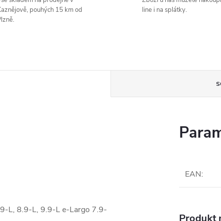
še skladem na prodejně v
Zboží u nás můžete nakoupi
aznějově, pouhých 15 km od
line i na splátky.
lzně.
S
Param
EAN
:
9-L, 8.9-L, 9.9-L e-Largo 7.9-
Produkt n