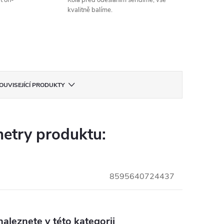
t on-
Kola před odesláním seřídíme, vše
kvalitně balíme.
OUVISEJÍCÍ PRODUKTY
etry produktu:
8595640724437
aleznete v této kategorii