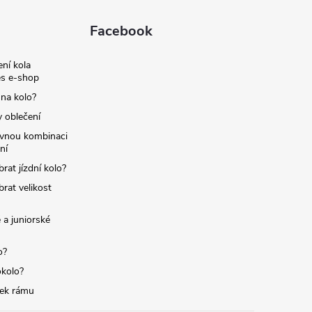
Facebook
ní kola
s e-shop
 na kolo?
y oblečení
ávnou kombinaci
ní
brat jízdní kolo?
brat velikost
 a juniorské
o?
okolo?
tek rámu