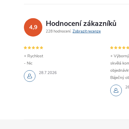
Hodnocení zákazníků
4,9
228 hodnocení
Zobrazit recenze
+ Rychlost
+ Výborný
- Nic
skvělá kom
objednávky
28.7.2026
Báječný ob
2
Z