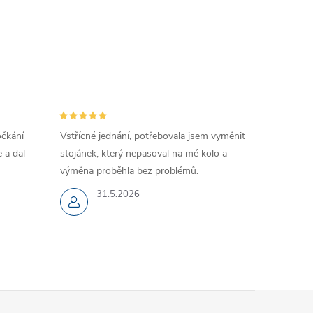
očkání
Vstřícné jednání, potřebovala jsem vyměnit
 a dal
stojánek, který nepasoval na mé kolo a
výměna proběhla bez problémů.
31.5.2026