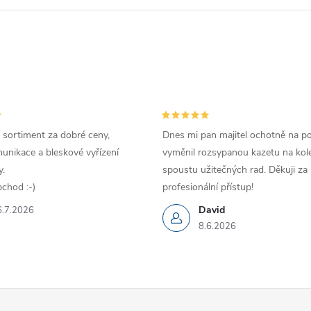
 sortiment za dobré ceny,
Dnes mi pan majitel ochotně na p
unikace a bleskové vyřízení
vyměnil rozsypanou kazetu na kole
.
spoustu užitečných rad. Děkuji za
chod :-)
profesionální přístup!
David
6.7.2026
8.6.2026