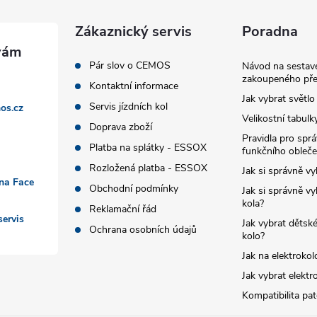
Zákaznický servis
Poradna
Pár slov o CEMOS
Návod na sestave
zakoupeného pře
Kontaktní informace
Jak vybrat světlo
Servis jízdních kol
os.cz
Velikostní tabulk
Doprava zboží
Pravidla pro spr
Platba na splátky - ESSOX
funkčního obleče
Rozložená platba - ESSOX
Jak si správně vy
 na Face
Obchodní podmínky
Jak si správně vy
kola?
Reklamační řád
ervis
Jak vybrat dětské
Ochrana osobních údajů
kolo?
Jak na elektrokol
Jak vybrat elektr
Kompatibilita pa