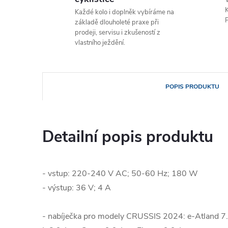
V
K
Každé kolo i doplněk vybíráme na
P
základě dlouholeté praxe při
prodeji, servisu i zkušeností z
vlastního ježdění.
POPIS PRODUKTU
Detailní popis produktu
- vstup: 220-240 V AC; 50-60 Hz; 180 W
- výstup: 36 V; 4 A
- nabíječka pro modely CRUSSIS 2024: e-Atland 7.