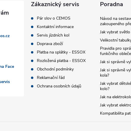
Zákaznický servis
Poradna
Pár slov o CEMOS
Návod na sestave
zakoupeného pře
Kontaktní informace
Jak vybrat světlo
Servis jízdních kol
os.cz
Velikostní tabulk
Doprava zboží
Pravidla pro spr
Platba na splátky - ESSOX
funkčního obleče
Rozložená platba - ESSOX
Jak si správně vy
 na Face
Obchodní podmínky
Jak si správně vy
kola?
Reklamační řád
ervis
Jak vybrat dětské
Ochrana osobních údajů
kolo?
Jak na elektrokol
Jak vybrat elektr
Kompatibilita pa