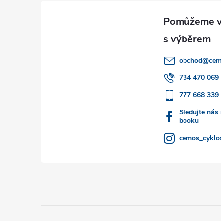
á
p
a
obchod
@
cem
t
734 470 069
777 668 339
í
Sledujte nás
booku
cemos_cyklos