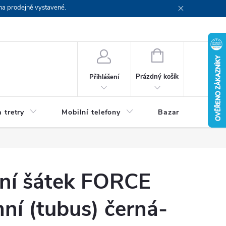
na prodejně vystavené.
NÁKUPNÍ
KOŠÍK
Prázdný košík
Přihlášení
 tretry
Mobilní telefony
Bazar
Servis
ční šátek FORCE
ní (tubus) černá-