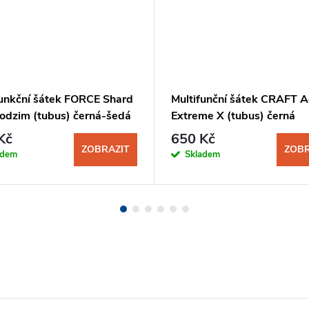
funkční šátek FORCE Shard
Multifunční šátek CRAFT A
podzim (tubus) černá-šedá
Extreme X (tubus) černá
Kč
650 Kč
ZOBRAZIT
ZOBR
adem
Skladem