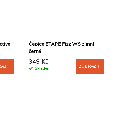
ctive
Čepice ETAPE Fizz WS zimní
Čepice 
černá
černá
349 Kč
299 K
AZIT
ZOBRAZIT
Skladem
Sklad