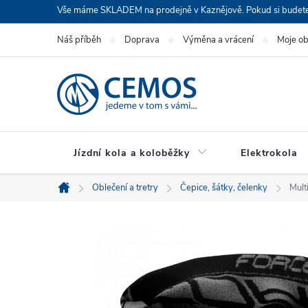
Přejít
Vše máme SKLADEM na prodejně v Kaznějově. Pokud si budete cht
na
Náš příběh
Doprava
Výměna a vrácení
Moje o
obsah
Jízdní kola a koloběžky
Elektrokola
Oblečení a tretry
Čepice, šátky, čelenky
Mult
Domů