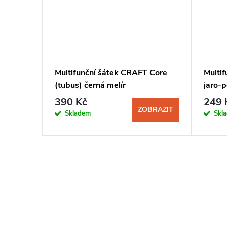
přilbu
Multifunční šátek CRAFT Core
Multi
(tubus) černá melír
jaro-
390 Kč
249 
BRAZIT
ZOBRAZIT
Skladem
Skl