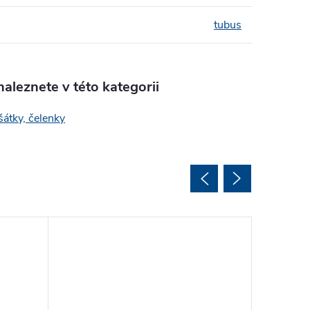
tubus
aleznete v této kategorii
šátky, čelenky