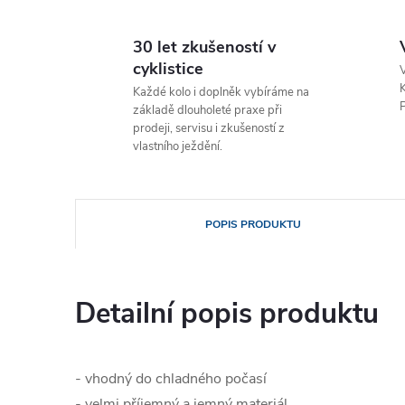
30 let zkušeností v
cyklistice
V
K
Každé kolo i doplněk vybíráme na
P
základě dlouholeté praxe při
prodeji, servisu i zkušeností z
vlastního ježdění.
POPIS PRODUKTU
Detailní popis produktu
- vhodný do chladného počasí
- velmi příjemný a jemný materiál