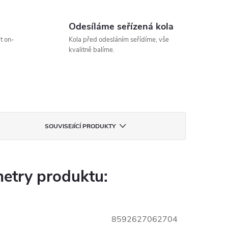
Odesíláme seřízená kola
t on-
Kola před odesláním seřídíme, vše
kvalitně balíme.
SOUVISEJÍCÍ PRODUKTY
etry produktu:
8592627062704