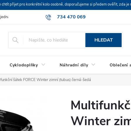
ít přijet pro konkrétní kolo osobně, doporučujeme si předem ověřit, zda je 
734 470 069
bjednávka
HLEDAT
Cyklodoplňky
Náhradní díly
Oblečení a
ifunkční šátek FORCE Winter zimní (tubus) černá-šedá
Multifunk
Winter zim