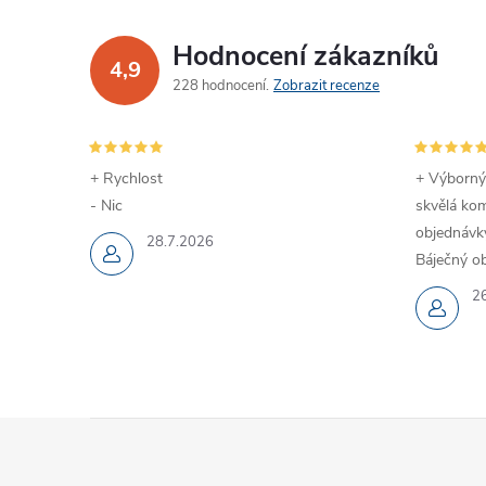
Hodnocení zákazníků
4,9
228 hodnocení
Zobrazit recenze
+ Rychlost
+ Výborný
- Nic
skvělá kom
objednávky
28.7.2026
Báječný ob
2
Z