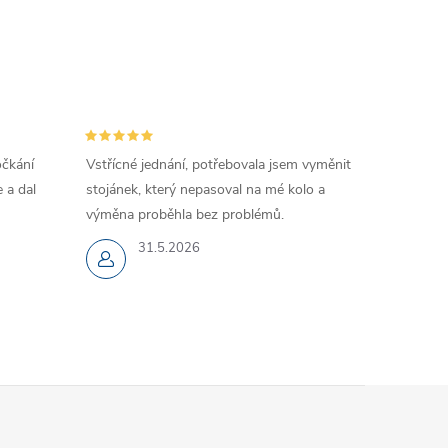
očkání
Vstřícné jednání, potřebovala jsem vyměnit
 a dal
stojánek, který nepasoval na mé kolo a
výměna proběhla bez problémů.
31.5.2026