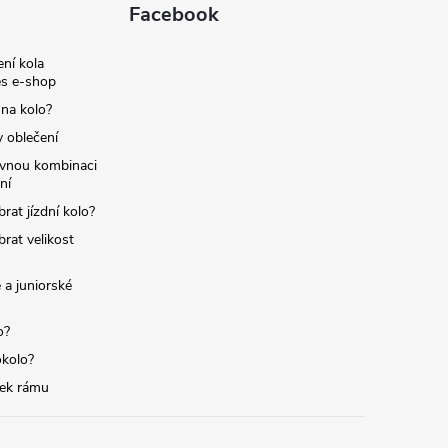
Facebook
ní kola
s e-shop
 na kolo?
y oblečení
ávnou kombinaci
ní
brat jízdní kolo?
brat velikost
 a juniorské
o?
okolo?
tek rámu