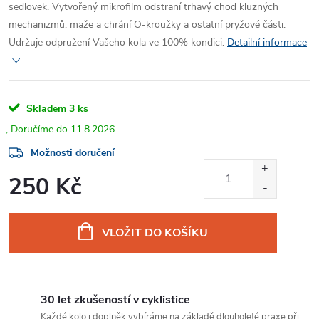
sedlovek. Vytvořený mikrofilm odstraní trhavý chod kluzných
mechanizmů, maže a chrání O-kroužky a ostatní pryžové části.
Udržuje odpružení Vašeho kola ve 100% kondici.
Detailní informace
Skladem
3 ks
11.8.2026
Možnosti doručení
250 Kč
Měrná
cena:
VLOŽIT DO KOŠÍKU
30 let zkušeností v cyklistice
Každé kolo i doplněk vybíráme na základě dlouholeté praxe při