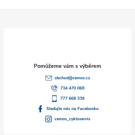
Z
á
p
a
t
obchod
@
cemos.cz
í
734 470 069
777 668 339
Sledujte nás na Facebooku
cemos_cykloservis