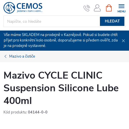
Přejít
NÁKUPNÍ
KOŠÍK
na
obsah
HLEDAT
Vše máme SKLADEM na prodejně v Kaznějově. Pokud si budete chtít
přijet pro konkrétní kolo osobně, doporučujeme si předem ověřit, zda
je na prodejně vystavené.
Mazivo a čističe
Mazivo CYCLE CLINIC
Suspension Silicone Lube
400ml
Kód produktu:
04144-0-0