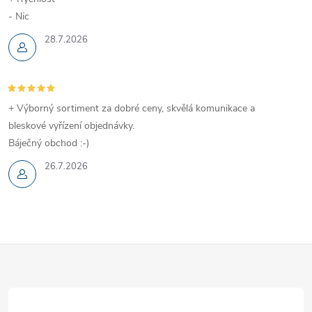
- Nic
28.7.2026
+ Výborný sortiment za dobré ceny, skvělá komunikace a
bleskové vyřízení objednávky.
Báječný obchod :-)
26.7.2026
Z
á