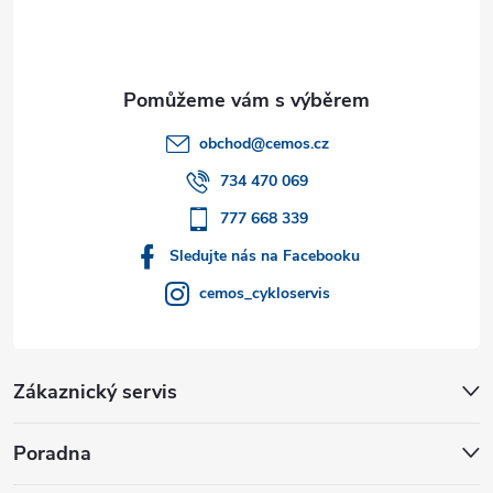
p
a
t
obchod
@
cemos.cz
í
734 470 069
777 668 339
Sledujte nás na Facebooku
cemos_cykloservis
Zákaznický servis
Poradna