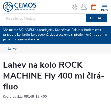
Přejít
NÁKUPNÍ
KOŠÍK
na
obsah
HLEDAT
Vše máme SKLADEM na prodejně v Kaznějově. Pokud si budete chtít
přijet pro konkrétní kolo osobně, doporučujeme si předem ověřit, zda
je na prodejně vystavené.
Lahve
Lahev na kolo ROCK
MACHINE Fly 400 ml čirá-
fluo
Kód produktu:
09148-15-400