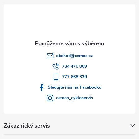
á
p
a
t
obchod
@
cemos.cz
í
734 470 069
777 668 339
Sledujte nás na Facebooku
cemos_cykloservis
Zákaznický servis