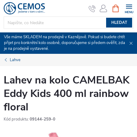
Přejít
NÁKUPNÍ
KOŠÍK
na
obsah
HLEDAT
Vše máme SKLADEM na prodejně v Kaznějově. Pokud si budete chtít
přijet pro konkrétní kolo osobně, doporučujeme si předem ověřit, zda
je na prodejně vystavené.
Lahve
Lahev na kolo CAMELBAK
Eddy Kids 400 ml rainbow
floral
Kód produktu:
09144-259-0