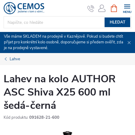
Přejít
NÁKUPNÍ
KOŠÍK
na
obsah
HLEDAT
Vše máme SKLADEM na prodejně v Kaznějově. Pokud si budete chtít
přijet pro konkrétní kolo osobně, doporučujeme si předem ověřit, zda
je na prodejně vystavené.
Lahve
Lahev na kolo AUTHOR
ASC Shiva X25 600 ml
šedá-černá
Kód produktu:
091628-21-600