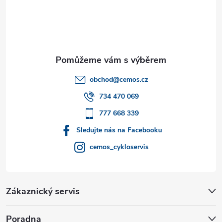
á
p
a
t
obchod
@
cemos.cz
í
734 470 069
777 668 339
Sledujte nás na Facebooku
cemos_cykloservis
Zákaznický servis
Poradna