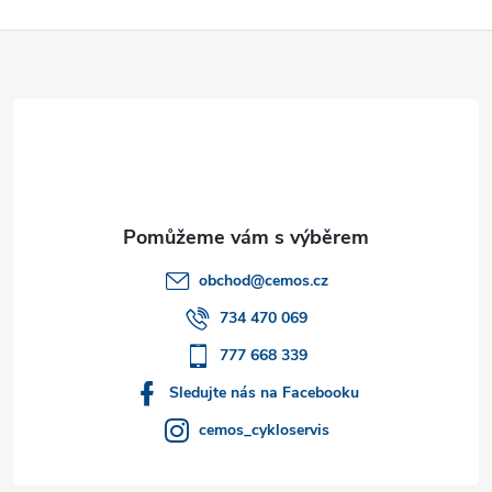
Z
á
p
a
t
obchod
@
cemos.cz
í
734 470 069
777 668 339
Sledujte nás na Facebooku
cemos_cykloservis