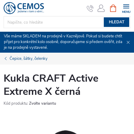
Přejít
NÁKUPNÍ
KOŠÍK
na
obsah
HLEDAT
Vše máme SKLADEM na prodejně v Kaznějově. Pokud si budete chtít
přijet pro konkrétní kolo osobně, doporučujeme si předem ověřit, zda
je na prodejně vystavené.
Čepice, šátky, čelenky
Kukla CRAFT Active
Extreme X černá
Kód produktu:
Zvolte variantu