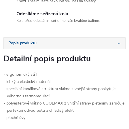
Zboží u nás můžete nakoupit on-line i na splátky.
Odesíláme seřízená kola
Kola před odesláním seřídíme, vše kvalitně balíme.
Popis produktu
Detailní popis produktu
- ergonomický střih
- lehký a elastický materiál
- speciální kanálková struktura vlákna z vnější strany poskytuje
výbornou termoregulaci
- polyesterové vlákno COOLMAX z vnitřní strany pleteniny zaručuje
perfektní odvod potu a chladivý efekt
- ploché švy