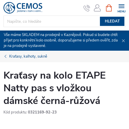
Přejít
NÁKUPNÍ
KOŠÍK
na
obsah
HLEDAT
Vše máme SKLADEM na prodejně v Kaznějově. Pokud si budete chtít
přijet pro konkrétní kolo osobně, doporučujeme si předem ověřit, zda
je na prodejně vystavené.
Kraťasy, kalhoty, sukně
Kraťasy na kolo ETAPE
Natty pas s vložkou
dámské černá-růžová
Kód produktu:
0321169-92-23