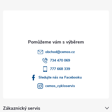
Z
á
p
a
t
obchod
@
cemos.cz
í
734 470 069
777 668 339
Sledujte nás na Facebooku
cemos_cykloservis
Zákaznický servis