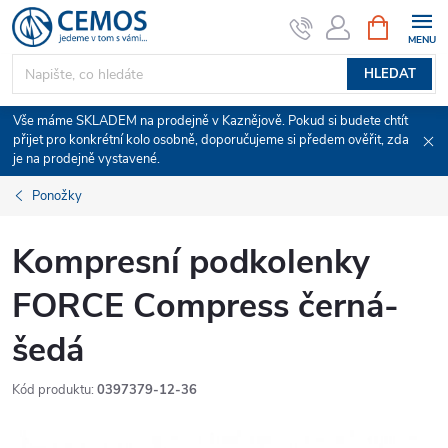
Přejít
NÁKUPNÍ
KOŠÍK
na
obsah
HLEDAT
Vše máme SKLADEM na prodejně v Kaznějově. Pokud si budete chtít
přijet pro konkrétní kolo osobně, doporučujeme si předem ověřit, zda
je na prodejně vystavené.
Ponožky
Kompresní podkolenky
FORCE Compress černá-
šedá
Kód produktu:
0397379-12-36