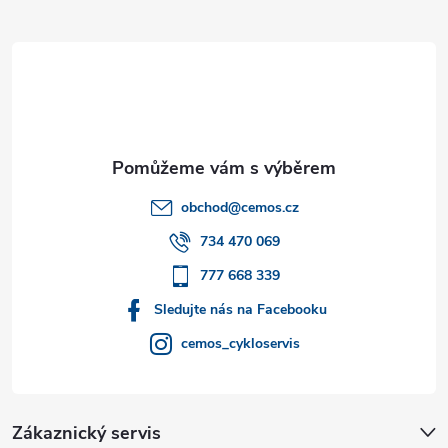
Z
á
p
a
t
obchod
@
cemos.cz
í
734 470 069
777 668 339
Sledujte nás na Facebooku
cemos_cykloservis
Zákaznický servis