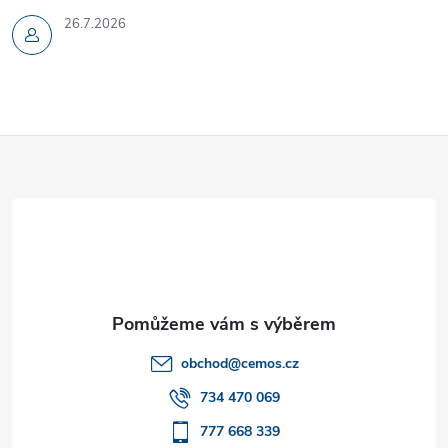
26.7.2026
Z
á
p
a
t
obchod
@
cemos.cz
í
734 470 069
777 668 339