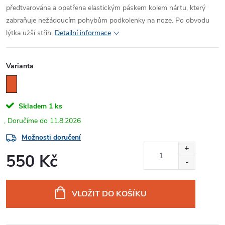
předtvarována a opatřena elastickým páskem kolem nártu, který
zabraňuje nežádoucím pohybům podkolenky na noze. Po obvodu
lýtka užší střih.
Detailní informace
Varianta
Skladem
1 ks
11.8.2026
Možnosti doručení
550 Kč
Měrná
cena:
VLOŽIT DO KOŠÍKU