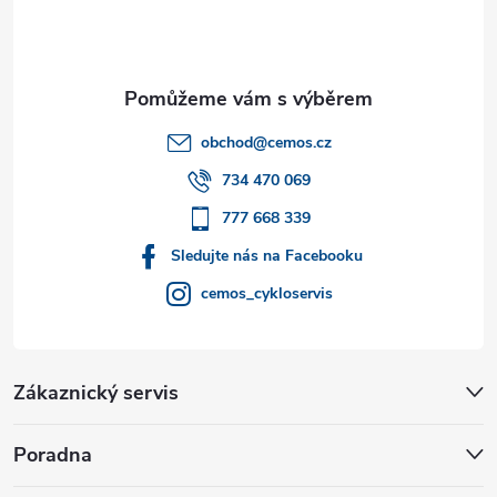
p
a
t
obchod
@
cemos.cz
í
734 470 069
777 668 339
Sledujte nás na Facebooku
cemos_cykloservis
Zákaznický servis
Poradna