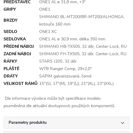
PŘEDSTAVEC
ONE1 Al, ø 31,8 mm, +3°
GRIPY
ONE1
SHIMANO BL-MT200/BR-MT200/ALHONGA,
BRZDY
kotouče 160 mm
SEDLO
ONE1 XC
SEDLOVKA
ONE1 Al, ø 30,9 mm, délka 350 mm
PŘEDNÍ NÁBOJ
SHIMANO HB-TX505, 32 děr, Center-Lock, RU
ZADNÍ NÁBOJ
SHIMANO FH-TX505, 32 děr, Center-Lock, RU
RÁFKY
STARS J20S, 32 děr
PLÁŠTĚ
WTB Ranger Comp, 29×2,0"
DRÁTY
SAPIM galvanizované, černé
VELIKOST RÁMŮ
15"(S), 17"(M), 19"(L
)
, 21"(XL), 23"(XXL)
Dle informace výrobce může být specifikace modelu
pozměněná dle aktuální dostupnosti použitých komponentů.
Parametry produktu