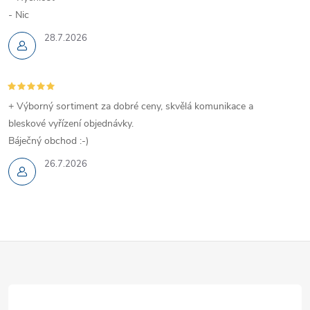
- Nic
28.7.2026
+ Výborný sortiment za dobré ceny, skvělá komunikace a
bleskové vyřízení objednávky.
Báječný obchod :-)
26.7.2026
Z
á