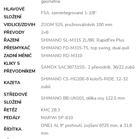
geometrie
HLAVOVÉ
FSA, semiintegrované 1-1/8“
SLOŽENÍ
VIDLICE/ZDVIH
ZOOM 525, pružinová/zdvih 100 mm
PŘEVODY
2×8
ŘAZENÍ
SHIMANO SL-M315 2L/8R, RapidFire Plus
PŘESMYKAČ
SHIMANO FD-M315-TS, top swing, dual-pull
ZADNÍ MĚNIČ
SHIMANO RD-M310
KLIKY S
SAMOX SAC38731SS- 2 převodník, 36/22 zubů
PŘEVODNÍKEM
SHIMANO CS-HG200-8 kolo/S-RIDE, 12-32
KAZETA
zubů
STŘEDOVÉ
SHIMANO BB-UN101, délka osy 122,5 mm
SLOŽENÍ
ŘETĚZ
KMC Z8.3
PEDÁLY
MARWI SP-610
ONE1 Al, 9° prohnutí, zvýšení 6°/25 mm, ø 31,8
ŘÍDÍTKA
mm