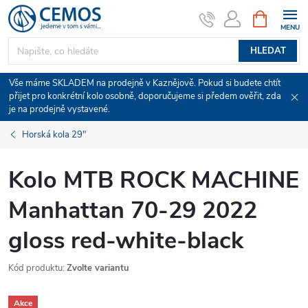
Přejít
NÁKUPNÍ
KOŠÍK
na
obsah
HLEDAT
Vše máme SKLADEM na prodejně v Kaznějově. Pokud si budete chtít
přijet pro konkrétní kolo osobně, doporučujeme si předem ověřit, zda
je na prodejně vystavené.
Horská kola 29"
Kolo MTB ROCK MACHINE
Manhattan 70-29 2022
gloss red-white-black
Kód produktu:
Zvolte variantu
Akce