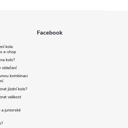
Facebook
ní kola
s e-shop
 na kolo?
y oblečení
ávnou kombinaci
ní
brat jízdní kolo?
brat velikost
 a juniorské
o?