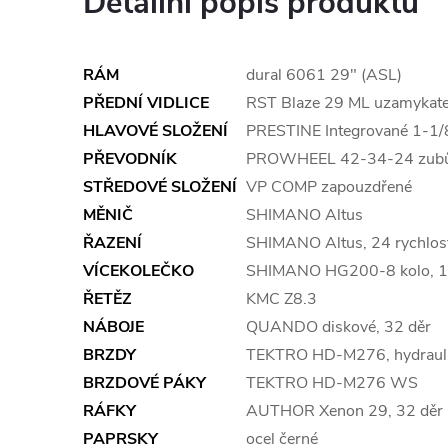
Detailní popis produktu
RÁM
dural 6061 29" (ASL)
PŘEDNÍ VIDLICE
RST Blaze 29 ML uzamykate
HLAVOVÉ SLOŽENÍ
PRESTINE Integrované 1-1/
PŘEVODNÍK
PROWHEEL 42-34-24 zubů
STŘEDOVÉ SLOŽENÍ
VP COMP zapouzdřené
MĚNIČ
SHIMANO Altus
ŘAZENÍ
SHIMANO Altus, 24 rychlos
VÍCEKOLEČKO
SHIMANO HG200-8 kolo, 1
ŘETĚZ
KMC Z8.3
NÁBOJE
QUANDO diskové, 32 děr
BRZDY
TEKTRO HD-M276
, hydrau
BRZDOVÉ PÁKY
TEKTRO HD-M276 WS
RÁFKY
AUTHOR Xenon 29, 32 děr
PAPRSKY
ocel černé