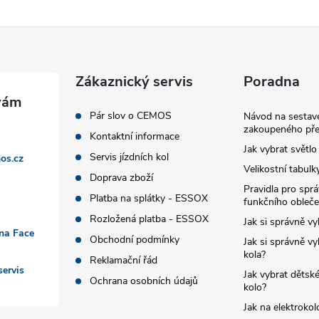
Zákaznický servis
Poradna
Pár slov o CEMOS
Návod na sestave
zakoupeného pře
Kontaktní informace
Jak vybrat světlo
Servis jízdních kol
os.cz
Velikostní tabulk
Doprava zboží
Pravidla pro spr
Platba na splátky - ESSOX
funkčního obleče
Rozložená platba - ESSOX
Jak si správně vy
 na Face
Obchodní podmínky
Jak si správně vy
kola?
Reklamační řád
ervis
Jak vybrat dětské
Ochrana osobních údajů
kolo?
Jak na elektrokol