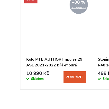
–38 %
17 990 Kč
Spark
Kolo MTB AUTHOR Impulse 29
Stoj
ASL 2021-2022 bílá-modrá
R40 z
10 990 Kč
499 
KOŠÍKU
ZOBRAZIT
Skladem
Skl