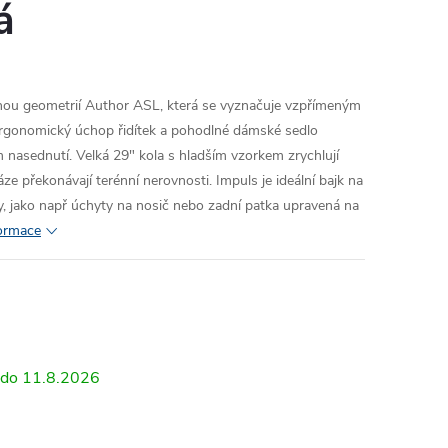
á
nou geometrií Author ASL, která se vyznačuje vzpřímeným
rgonomický úchop řidítek a pohodlné dámské sedlo
m nasednutí. Velká 29" kola s hladším vzorkem zrychlují
ze překonávají terénní nerovnosti. Impuls je ideální bajk na
ly, jako např úchyty na nosič nebo zadní patka upravená na
formace
11.8.2026