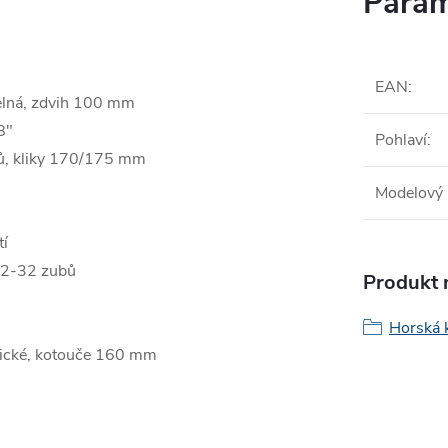
Param
EAN
:
lná, zdvih 100 mm
8"
Pohlaví
:
, kliky 170/175 mm
Modelový 
tí
2-32 zubů
Produkt n
Horská 
lické, kotouče 160 mm