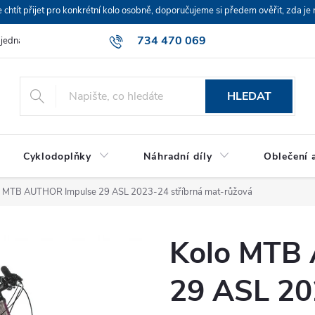
ít přijet pro konkrétní kolo osobně, doporučujeme si předem ověřit, zda je 
734 470 069
bjednávka
HLEDAT
Cyklodoplňky
Náhradní díly
Oblečení a
o MTB AUTHOR Impulse 29 ASL 2023-24 stříbrná mat-růžová
Kolo MTB
29 ASL 20