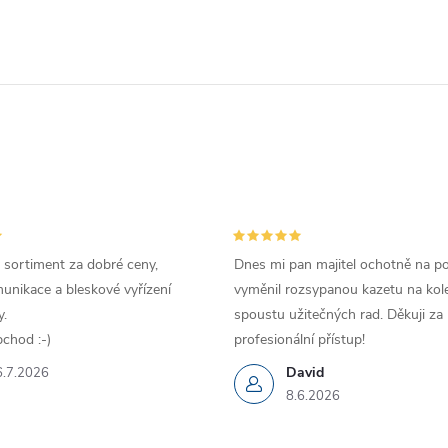
 sortiment za dobré ceny,
Dnes mi pan majitel ochotně na p
unikace a bleskové vyřízení
vyměnil rozsypanou kazetu na kole
.
spoustu užitečných rad. Děkuji za
chod :-)
profesionální přístup!
David
6.7.2026
8.6.2026