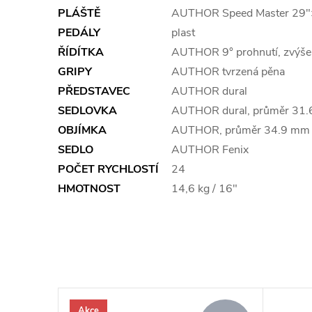
PLÁŠTĚ
AUTHOR Speed Master 29"
PEDÁLY
plast
ŘÍDÍTKA
AUTHOR 9° prohnutí, zvýš
GRIPY
AUTHOR tvrzená pěna
PŘEDSTAVEC
AUTHOR dural
SEDLOVKA
AUTHOR dural, průměr 31
OBJÍMKA
AUTHOR, průměr 34.9 mm
SEDLO
AUTHOR Fenix
POČET RYCHLOSTÍ
24
HMOTNOST
14,6 kg / 16"
Akce