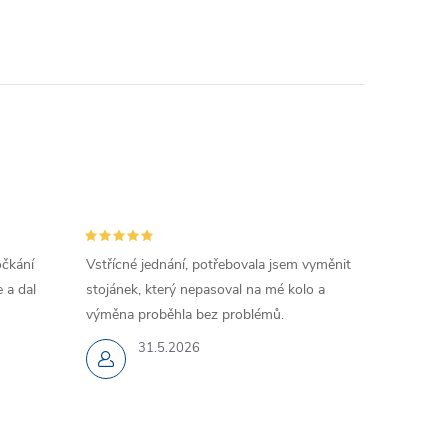
očkání
Vstřícné jednání, potřebovala jsem vyměnit
 a dal
stojánek, který nepasoval na mé kolo a
výměna proběhla bez problémů.
31.5.2026