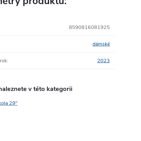
etry produktu:
8590816081925
dámské
rok
:
2023
aleznete v této kategorii
kola 29"