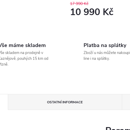
17 990 Kč
10 990 Kč
Měrná
cena:
Vše máme skladem
Platba na splátky
še skladem na prodejně v
Zboží u nás můžete nakoupi
aznějově, pouhých 15 km od
line i na splátky.
lzně.
OSTATNÍ INFORMACE