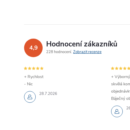
Hodnocení zákazníků
4,9
228 hodnocení
Zobrazit recenze
+ Rychlost
+ Výborný
- Nic
skvělá kom
objednávky
28.7.2026
Báječný ob
2