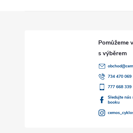
Z
á
p
a
obchod
@
cem
t
734 470 069
777 668 339
í
Sledujte nás
booku
cemos_cyklos