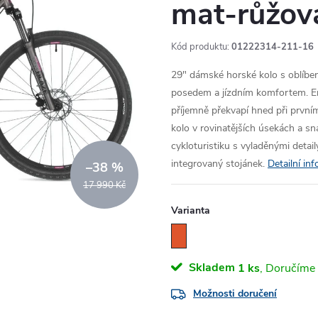
mat-růžov
Kód produktu:
01222314-211-16
29" dámské horské kolo s oblíbe
posedem a jízdním komfortem. E
příjemně překvapí hned při první
kolo v rovinatějších úsekách a sná
cykloturistiku s vyladěnými detai
integrovaný stojánek.
Detailní in
–38 %
17 990 Kč
Varianta
Skladem
1 ks
Možnosti doručení