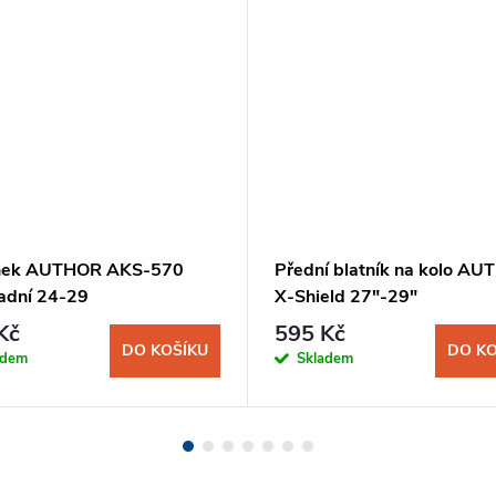
ánek AUTHOR AKS-570
Přední blatník na kolo A
adní 24-29
X-Shield 27"-29"
Kč
595 Kč
DO KOŠÍKU
DO KO
adem
Skladem