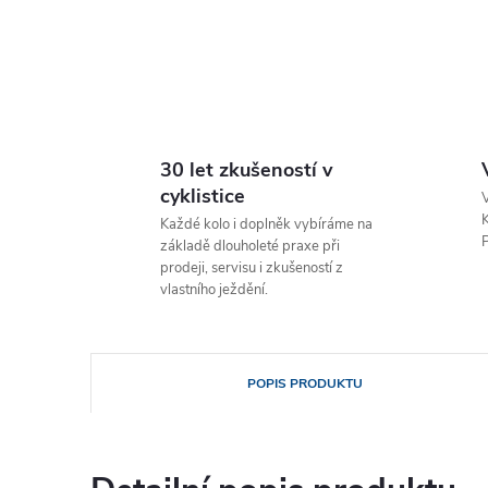
30 let zkušeností v
cyklistice
V
K
Každé kolo i doplněk vybíráme na
P
základě dlouholeté praxe při
prodeji, servisu i zkušeností z
vlastního ježdění.
POPIS PRODUKTU