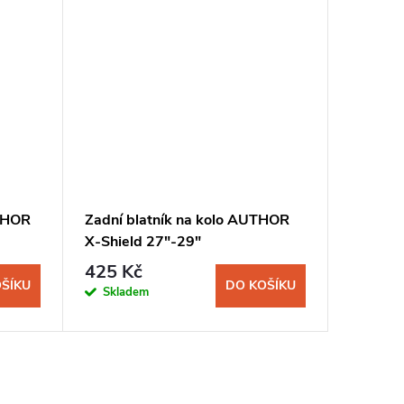
UTHOR
Zadní blatník na kolo AUTHOR
Držák 
X-Shield 27"-29"
X26 kar
425 Kč
450 K
ŠÍKU
DO KOŠÍKU
Skladem
Sklad