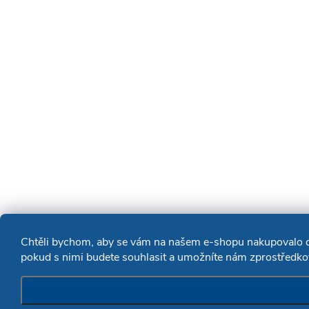
Chtěli bychom, aby se vám na našem e-shopu nakupovalo co
pokud s nimi budete souhlasit a umožníte nám zprostředkov