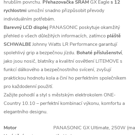
hrubším povrchu.
Přehazovačka SRAM
GX Eagle
s 12
rychlostmi
umožní snadno přizpůsobit převody
individuálním potřebám.
Barevný LCD displej
PANASONIC poskytuje okamžitý
přehled o všech důležitých informacích, zatímco
pláště
SCHWALBE
Johnny Watts LR Performance garantují
spolehlivý grip a bezpečnou jízdu.
Bohaté příslušenství
,
jako jsou nosič, blatníky a kvalitní osvětlení LITEMOVE s
funkcí dálkového a bezpečnostního svícení, zvyšují
praktickou hodnotu kola a činí ho perfektním společníkem
pro každodenní použití.
Zažijte pohodlí a styl s městským elektrokolem ONE-
Country 10.10 – perfektní kombinací výkonu, komfortu a
elegantního designu.
Motor
PANASONIC GX Ultimate, 250W (m