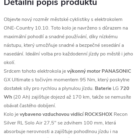
Detailní popis produktu
Objevte nový rozměr městské cyklistiky s elektrokolem
ONE-Country 10.10. Toto kolo je navrženo s důrazem na
maximální pohodlí a snadné používání, díky nízkému
nástupu, který umožňuje snadné a bezpečné sesedání a
nasedání. Ideální volba pro každodenní jízdy po městě i jeho
okolí.
Srdcem tohoto elektrokola je
výkonný motor PANASONIC
GX Ultimate s točivým momentem 95 Nm, který poskytne
dostatek síly pro rychlou a plynulou jízdu.
Baterie
LG
720
Wh
(20 Ah) zajišťuje dojezd až 170 km, takže se nemusíte
obávat častého dobíjení.
Kolo je
vybaveno vzduchovou vidlicí ROCKSHOX
Recon
Silver RL Solo Air 27,5" se zdvihem 100 mm, která
absorbuje nerovnosti a zajišťuje pohodlnou jízdu i na