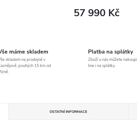
57 990 Kč
Měrná
cena:
Vše máme skladem
Platba na splátky
še skladem na prodejně v
Zboží u nás můžete nakoupi
aznějově, pouhých 15 km od
line i na splátky.
lzně.
OSTATNÍ INFORMACE