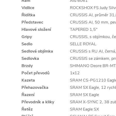
Rám
Alu 6061
Vidlice
ROCKSHOX FS Judy Silver
Řidítka
CRUSSIS Al, průměr 31
Představec
CRUSSIS Al, 50 mm, pevn
Hlavové složení
TAPERED 1,5"
Gripy
CRUSSIS, s objímkou, če
Sedlo
SELLE ROYAL
Sedlová objímka
CRUSSIS s RU Al, černá
Sedlovka
CRUSSIS se zámkem, pr
Brzdy
SHIMANO Deore BR-MT41
Počet převodů
1x12
Kazeta
SRAM CS-PG1210 Eagle
Přehazovačka
SRAM SX Eagle, 12 rychl
Řazení
SRAM SX Eagle
Převodník a kliky
SRAM X-SYNC 2, 38 zub
Řetěz
SRAM Eagle SX