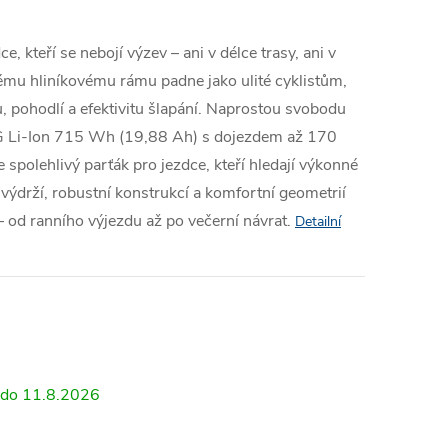
e, kteří se nebojí výzev – ani v délce trasy, ani v
ému hliníkovému rámu padne jako ulité cyklistům,
tu, pohodlí a efektivitu šlapání. Naprostou svobodu
 LG Li-Ion 715 Wh (19,88 Ah) s dojezdem až 170
spolehlivý parťák pro jezdce, kteří hledají výkonné
výdrží, robustní konstrukcí a komfortní geometrií
 od ranního výjezdu až po večerní návrat.
Detailní
11.8.2026