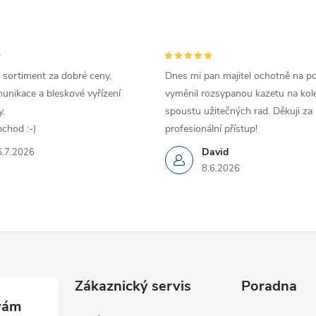
 sortiment za dobré ceny,
Dnes mi pan majitel ochotně na p
unikace a bleskové vyřízení
vyměnil rozsypanou kazetu na kole
.
spoustu užitečných rad. Děkuji za
chod :-)
profesionální přístup!
David
6.7.2026
8.6.2026
Zákaznický servis
Poradna