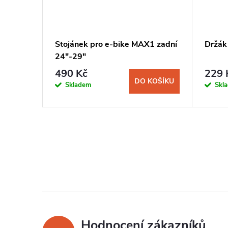
man
Stojánek pro e-bike MAX1 zadní
Držák
24"-29"
490 Kč
229 
KOŠÍKU
DO KOŠÍKU
Skladem
Skl
Hodnocení zákazníků