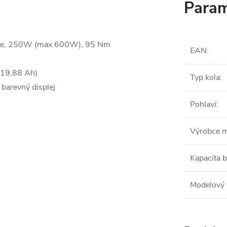
Param
e, 250W (max 600W), 95 Nm
EAN
:
(19,88 Ah)
Typ kola
:
arevný displej
Pohlaví
:
Výrobce 
Kapacita b
Modelový 