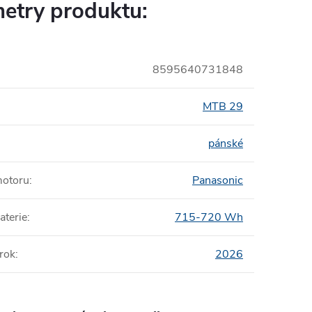
etry produktu:
8595640731848
MTB 29
pánské
motoru
:
Panasonic
aterie
:
715-720 Wh
rok
:
2026