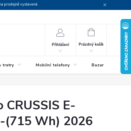
na prodejně vystavené.
NÁKUPNÍ
KOŠÍK
Prázdný košík
Přihlášení
 tretry
Mobilní telefony
Bazar
Servis
lo CRUSSIS E-
1-(715 Wh) 2026