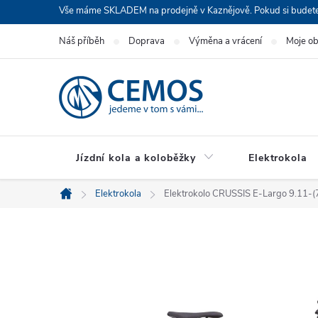
Přejít
Vše máme SKLADEM na prodejně v Kaznějově. Pokud si budete cht
na
Náš příběh
Doprava
Výměna a vrácení
Moje o
obsah
Jízdní kola a koloběžky
Elektrokola
Elektrokola
Elektrokolo CRUSSIS E-Largo 9.11-
Domů