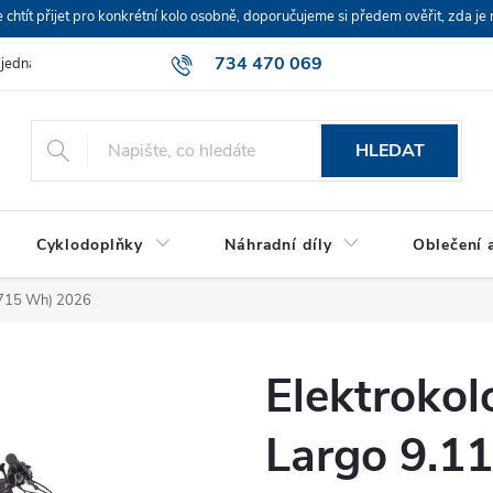
ít přijet pro konkrétní kolo osobně, doporučujeme si předem ověřit, zda je 
734 470 069
bjednávka
HLEDAT
Cyklodoplňky
Náhradní díly
Oblečení a
(715 Wh) 2026
Elektroko
Largo 9.1