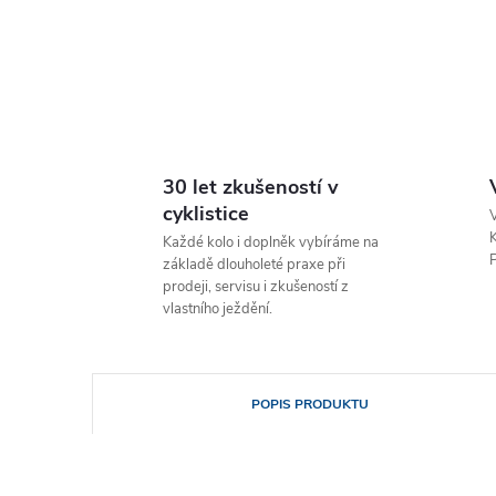
30 let zkušeností v
cyklistice
V
K
Každé kolo i doplněk vybíráme na
P
základě dlouholeté praxe při
prodeji, servisu i zkušeností z
vlastního ježdění.
POPIS PRODUKTU