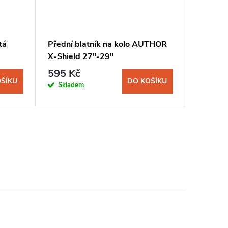
tá
Přední blatník na kolo AUTHOR
Zadní b
X-Shield 27"-29"
X-Shiel
595 Kč
425 K
ŠÍKU
DO KOŠÍKU
Skladem
Sklad