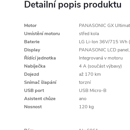
Detailní popis produktu
Motor
PANASONIC GX Ultimat
Umístění motoru
střed kola
Baterie
LG Li-Ion 36V/715 Wh 
Display
PANASONIC LCD panel, b
Řídící jednotka
Integrovaná v motoru
Nabíječka
4 A (součást výbavy)
Dojezd
až 170 km
Snímač šlapání
torzní
USB port
USB Micro-B
Asistent chůze
ano
Nosnost
120 kg