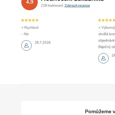
4,9
228 hodnocení
Zobrazit recenze
+ Rychlost
+ Výborný
- Nic
skvělá kom
objednávky
28.7.2026
Báječný ob
2
Z
á