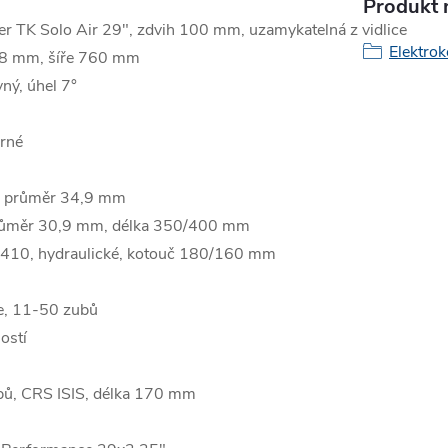
Produkt n
 TK Solo Air 29", zdvih 100 mm, uzamykatelná z vidlice
Elektrok
,8 mm, šíře 760 mm
ý, úhel 7°
rné
, průměr 34,9 mm
ůměr 30,9 mm, délka 350/400 mm
0, hydraulické, kotouč 180/160 mm
, 11-50 zubů
ostí
ů, CRS ISIS, délka 170 mm