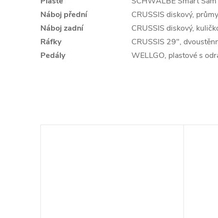
Pláště
SCHWALBE Smart Sam P
Náboj přední
CRUSSIS diskový, průmy
Náboj zadní
CRUSSIS diskový, kuličk
Ráfky
CRUSSIS 29", dvoustěnn
Pedály
WELLGO, plastové s odr