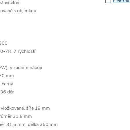
Elektrok
tavitelný
ované s objímkou
300
-7R, 7 rychlostí
, v zadním náboji
170 mm
 černý
 36 děr
 vložkované, šíře 19 mm
průměr 31,8 mm
ěr 31,6 mm, délka 350 mm