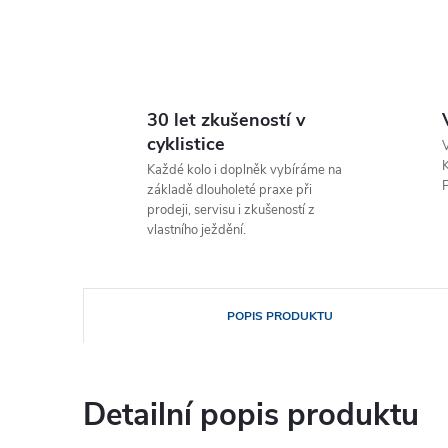
30 let zkušeností v
cyklistice
V
K
Každé kolo i doplněk vybíráme na
P
základě dlouholeté praxe při
prodeji, servisu i zkušeností z
vlastního ježdění.
POPIS PRODUKTU
Detailní popis produktu