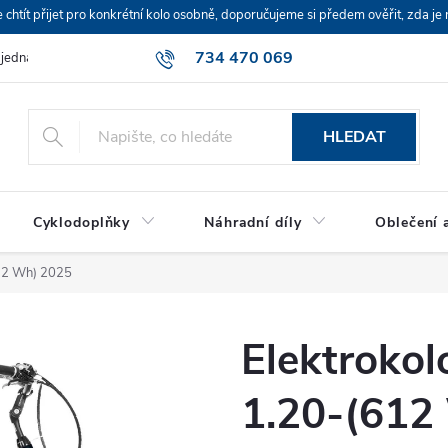
ít přijet pro konkrétní kolo osobně, doporučujeme si předem ověřit, zda je 
734 470 069
bjednávka
HLEDAT
Cyklodoplňky
Náhradní díly
Oblečení a
612 Wh) 2025
Elektroko
1.20-(612