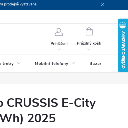
na prodejně vystavené.
NÁKUPNÍ
KOŠÍK
Prázdný košík
Přihlášení
 tretry
Mobilní telefony
Bazar
Servis
lo CRUSSIS E-City
 Wh) 2025