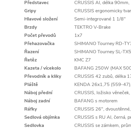
Představec
CRUSSIS Al, délka 90mm, s
Gripy
CRUSSIS ergonomicky tvar
Hlavové složení
Semi-integrované 1 1/8"
Brzdy
TEKTRO V-Brake
Počet převodů
1x7
Přehazovačka
SHIMANO Tourney RD-TY
Řazení
SHIMANO Tourney SL-TX50
Řetěz
KMC Z7
Kazeta / vícekolo
BAFANG 250W (MAX 500W)
Převodník a kliky
CRUSSIS 42 zubů, délka 
Pláště
KENDA 26x1,75 (559-47),
Náboj přední
CRUSSIS, ložisko věneček,
Náboj zadní
BAFANG s motorem
Ráfky
CRUSSIS 26", dvoustěnné,
Sedlová objímka
CRUSSIS s RU Al, černá, 
Sedlovka
CRUSSIS se zámkem, prům