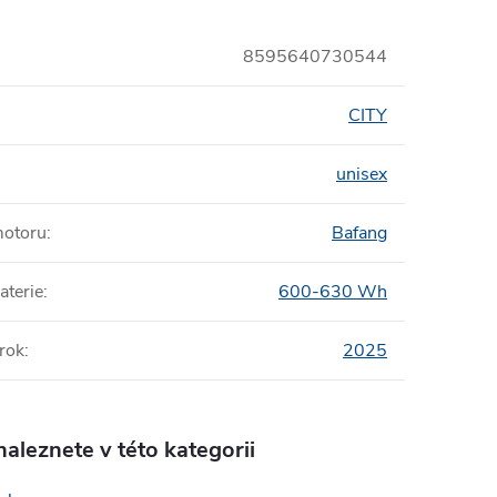
8595640730544
CITY
unisex
motoru
:
Bafang
aterie
:
600-630 Wh
rok
:
2025
aleznete v této kategorii