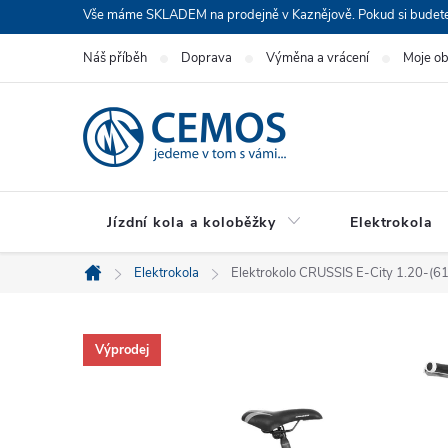
Přejít
Vše máme SKLADEM na prodejně v Kaznějově. Pokud si budete cht
na
Náš příběh
Doprava
Výměna a vrácení
Moje o
obsah
Jízdní kola a koloběžky
Elektrokola
Elektrokola
Elektrokolo CRUSSIS E-City 1.20-(
Domů
Výprodej