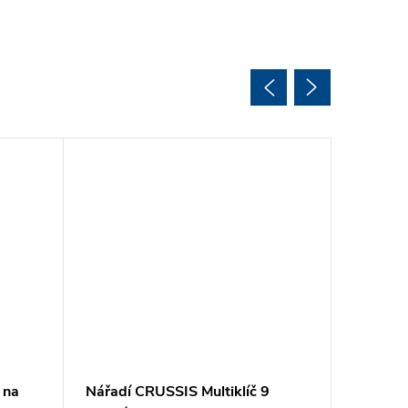
 na
Nářadí CRUSSIS Multiklíč 9
Zámek