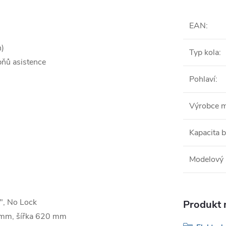
EAN
:
)
Typ kola
:
ňů asistence
Pohlaví
:
Výrobce 
Kapacita b
Modelový 
, No Lock
Produkt n
 mm, šířka 620 mm