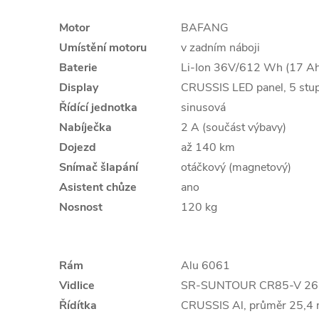
Motor
BAFANG
Umístění motoru
v zadním náboji
Baterie
Li-Ion 36V/612 Wh (17 Ah
Display
CRUSSIS LED panel, 5 stup
Řídící jednotka
sinusová
Nabíječka
2 A (součást výbavy)
Dojezd
až 140 km
Snímač šlapání
otáčkový (magnetový)
Asistent chůze
ano
Nosnost
120 kg
Rám
Alu 6061
Vidlice
SR-SUNTOUR CR85-V 26"
Řídítka
CRUSSIS Al, průměr 25,4