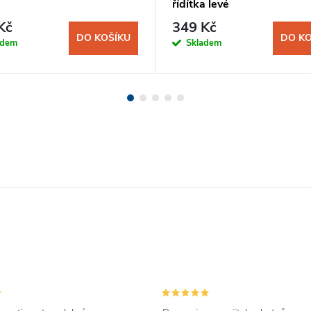
řídítka levé
Kč
349 Kč
DO KOŠÍKU
DO KO
adem
Skladem