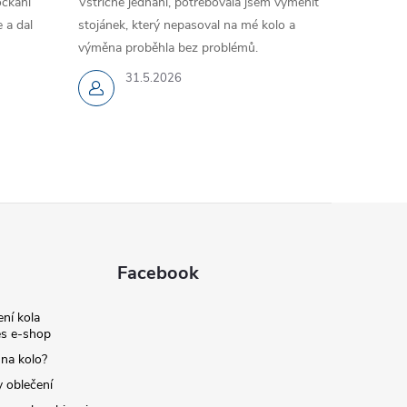
očkání
Vstřícné jednání, potřebovala jsem vyměnit
 a dal
stojánek, který nepasoval na mé kolo a
výměna proběhla bez problémů.
31.5.2026
Facebook
ní kola
s e-shop
 na kolo?
y oblečení