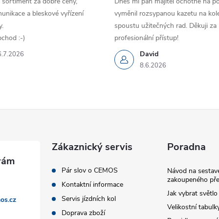
 sortiment za dobré ceny,
Dnes mi pan majitel ochotně na p
unikace a bleskové vyřízení
vyměnil rozsypanou kazetu na kole
.
spoustu užitečných rad. Děkuji za
chod :-)
profesionální přístup!
David
6.7.2026
8.6.2026
Zákaznický servis
Poradna
Pár slov o CEMOS
Návod na sestave
zakoupeného pře
Kontaktní informace
Jak vybrat světlo
Servis jízdních kol
os.cz
Velikostní tabulk
Doprava zboží