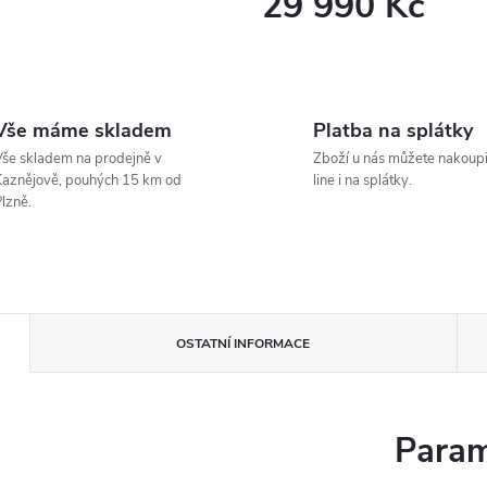
29 990 Kč
Měrná
cena:
Vše máme skladem
Platba na splátky
še skladem na prodejně v
Zboží u nás můžete nakoupi
aznějově, pouhých 15 km od
line i na splátky.
lzně.
OSTATNÍ INFORMACE
Param