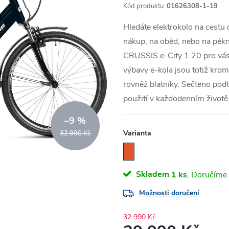
Kód produktu:
01626308-1-19
Hledáte elektrokolo na cestu
nákup, na oběd, nebo na pěkn
CRUSSIS e-City 1.20 pro vás 
výbavy e-kola jsou totiž krom
rovněž blatníky. Sečteno pod
použití v každodenním životě
–9 %
Varianta
32 990 Kč
Skladem
1 ks
Možnosti doručení
32 990 Kč