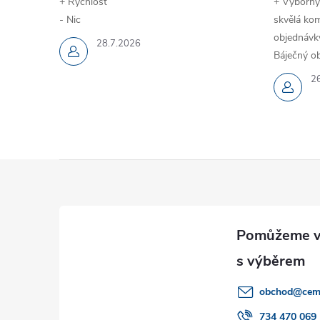
+ Rychlost
+ Výborný
- Nic
skvělá kom
objednávky
28.7.2026
Báječný ob
2
Z
á
p
a
obchod
@
cem
t
734 470 069