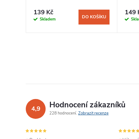
139 Kč
149 
KOŠÍKU
DO KOŠÍKU
Skladem
Skl
Hodnocení zákazníků
4,9
228 hodnocení
Zobrazit recenze