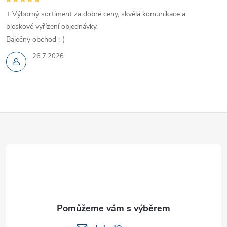
+ Výborný sortiment za dobré ceny, skvělá komunikace a
bleskové vyřízení objednávky.
Báječný obchod :-)
26.7.2026
Z
á
p
a
t