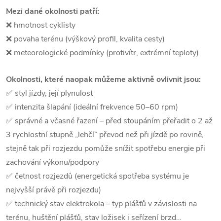
Mezi dané okolnosti patří:
❌ hmotnost cyklisty
❌ povaha terénu (výškový profil, kvalita cesty)
❌ meteorologické podmínky (protivítr, extrémní teploty)
Okolnosti, které naopak můžeme aktivně ovlivnit jsou:
✅ styl jízdy, její plynulost
✅ intenzita šlapání (ideální frekvence 50–60 rpm)
✅ správné a včasné řazení – před stoupáním přeřadit o 2 až
3 rychlostní stupně „lehčí” převod než při jízdě po rovině,
stejně tak při rozjezdu pomůže snížit spotřebu energie při
zachování výkonu/podpory
✅ četnost rozjezdů (energetická spotřeba systému je
nejvyšší právě při rozjezdu)
✅ technický stav elektrokola – typ plášťů v závislosti na
terénu, huštění plášťů, stav ložisek i seřízení brzd…