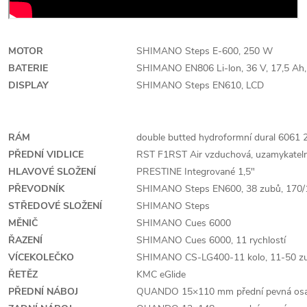
MOTOR
SHIMANO Steps E-600, 250 W
BATERIE
SHIMANO EN806 Li-lon, 36 V, 17,5 Ah
DISPLAY
SHIMANO Steps EN610, LCD
RÁM
double butted hydroformní dural 6061 2
PŘEDNÍ VIDLICE
RST F1RST Air vzduchová, uzamykatelná
HLAVOVÉ SLOŽENÍ
PRESTINE Integrované 1,5"
PŘEVODNÍK
SHIMANO Steps EN600, 38 zubů, 170/
STŘEDOVÉ SLOŽENÍ
SHIMANO Steps
MĚNIČ
SHIMANO Cues 6000
ŘAZENÍ
SHIMANO Cues 6000, 11 rychlostí
VÍCEKOLEČKO
SHIMANO CS-LG400-11 kolo, 11-50 z
ŘETĚZ
KMC eGlide
PŘEDNÍ NÁBOJ
QUANDO 15×110 mm přední pevná osa,