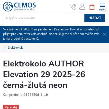
Přejít
NÁKUPNÍ
KOŠÍK
na
obsah
HLEDAT
Vše máme SKLADEM na prodejně v Kaznějově. Pokud si budete chtít
přijet pro konkrétní kolo osobně, doporučujeme si předem ověřit, zda
je na prodejně vystavené.
Elektrokola
Elektrokolo AUTHOR
Elevation 29 2025-26
černá-žlutá neon
Kód produktu:
01222509-1-19
Výprodej