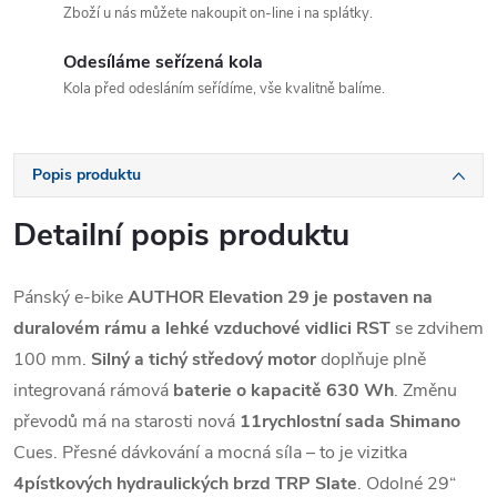
Zboží u nás můžete nakoupit on-line i na splátky.
Odesíláme seřízená kola
Kola před odesláním seřídíme, vše kvalitně balíme.
Popis produktu
Detailní popis produktu
Pánský e-bike
AUTHOR Elevation 29
je postaven na
duralovém rámu a lehké vzduchové vidlici RST
se zdvihem
100 mm.
Silný a tichý středový motor
doplňuje plně
integrovaná rámová
baterie o kapacitě 630 Wh
. Změnu
převodů má na starosti nová
11rychlostní sada Shimano
Cues. Přesné dávkování a mocná síla – to je vizitka
4pístkových hydraulických brzd TRP Slate
. Odolné 29“