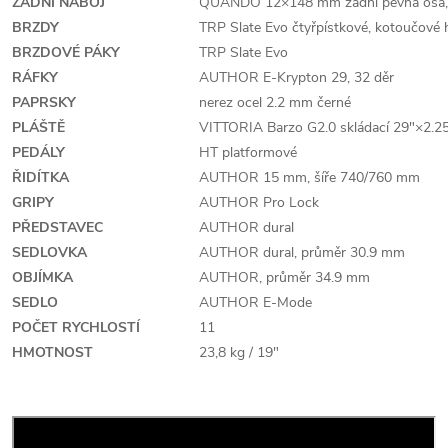
ZADNÍ NÁBOJ
QUANDO 12×148 mm zadní pevná osa,
BRZDY
TRP Slate Evo čtyřpístkové, kotoučové
BRZDOVÉ PÁKY
TRP Slate Evo
RÁFKY
AUTHOR E-Krypton 29, 32 děr
PAPRSKY
nerez ocel 2.2 mm černé
PLÁŠTĚ
VITTORIA Barzo G2.0 skládací 29"×2.2
PEDÁLY
HT platformové
ŘIDÍTKA
AUTHOR 15 mm, šíře 740/760 mm
GRIPY
AUTHOR Pro Lock
PŘEDSTAVEC
AUTHOR dural
SEDLOVKA
AUTHOR dural, průměr 30.9 mm
OBJÍMKA
AUTHOR, průměr 34.9 mm
SEDLO
AUTHOR E-Mode
POČET RYCHLOSTÍ
11
HMOTNOST
23,8 kg / 19"