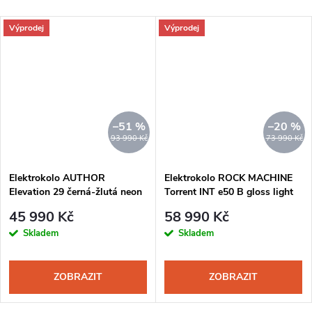
Výprodej
Výprodej
–51 %
–20 %
93 990 Kč
73 990 Kč
Elektrokolo AUTHOR
Elektrokolo ROCK MACHINE
Elevation 29 černá-žlutá neon
Torrent INT e50 B gloss light
grey-dark grey-radioactive
45 990 Kč
58 990 Kč
yellow
Skladem
Skladem
ZOBRAZIT
ZOBRAZIT