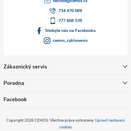
obchod
@
cemos.cz
í
734 470 069
777 668 339
Sledujte nás na Facebooku
cemos_cykloservis
Zákaznický servis
Poradna
Facebook
Copyright 2026
CEMOS
. Všechna práva vyhrazena.
Upravit nastavení
cookies