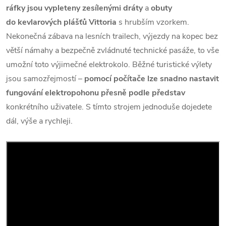
ráfky jsou vypleteny zesílenými dráty
a
obuty
do kevlarových plášťů Vittoria
s hrubším vzorkem.
Nekonečná zábava na lesních trailech, výjezdy na kopec bez
větší námahy a bezpečně zvládnuté technické pasáže, to vše
umožní toto výjimečné elektrokolo. Běžné turistické výlety
jsou samozřejmostí –
pomocí počítače lze snadno nastavit
fungování elektropohonu přesně podle představ
konkrétního uživatele. S tímto strojem jednoduše dojedete
dál, výše a rychleji.