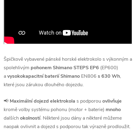
Špičkově vybavené pánské horské elektrokolo s výkonným a
spolehlivým
pohonem Shimano STEPS EP6
(EP600)
a
vysokokapacitní baterií
Shimano
EN806
s 630 Wh
,
které jsou zárukou dlouhého dojezdu.
📢
Maximální dojezd elektrokola
s podporou
ovlivňuje
kromě volby systému pohonu (motor + baterie)
mnoho
dalších
okolností
. Některé jsou dány a některé můžeme
naopak ovlivnit a dojezd s podporou tak výrazně prodloužit.