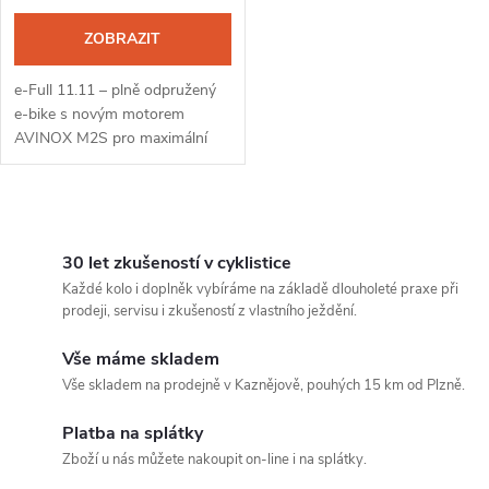
ZOBRAZIT
e-Full 11.11 – plně odpružený
e-bike s novým motorem
AVINOX M2S pro maximální
zážitky z náročného terénu.
O
v
30 let zkušeností v cyklistice
Každé kolo i doplněk vybíráme na základě dlouholeté praxe při
l
prodeji, servisu i zkušeností z vlastního ježdění.
á
Vše máme skladem
Vše skladem na prodejně v Kaznějově, pouhých 15 km od Plzně.
d
Platba na splátky
a
Zboží u nás můžete nakoupit on-line i na splátky.