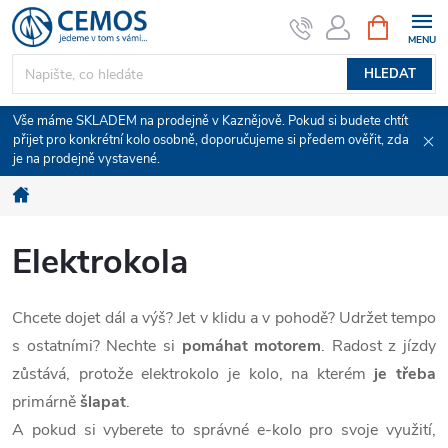
Přejít
NÁKUPNÍ
KOŠÍK
na
obsah
HLEDAT
Vše máme SKLADEM na prodejně v Kaznějově. Pokud si budete chtít
přijet pro konkrétní kolo osobně, doporučujeme si předem ověřit, zda
je na prodejně vystavené.
Domů
Elektrokola
Chcete dojet dál a výš? Jet v klidu a v pohodě? Udržet tempo
s ostatními? Nechte si
pomáhat motorem
. Radost z jízdy
zůstává, protože elektrokolo je kolo, na kterém
je třeba
primárně
šlapat
.
A pokud si vyberete to správné e-kolo pro svoje využití,