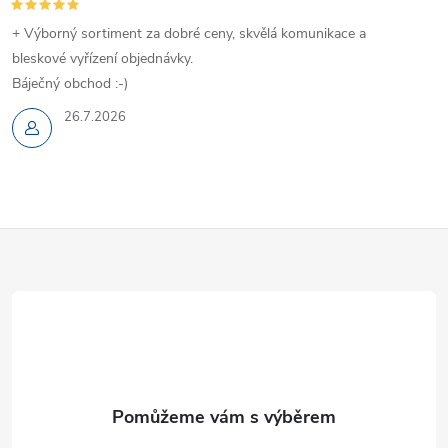
u
+ Výborný sortiment za dobré ceny, skvělá komunikace a
bleskové vyřízení objednávky.
Báječný obchod :-)
26.7.2026
Z
á
p
a