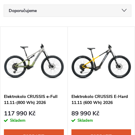
Ř
Doporučujeme
a
Nejlevnější
V
Nejdražší
z
ý
Nejprodávanější
e
p
Abecedně
n
i
í
s
Elektrokolo CRUSSIS e-Full
Elektrokolo CRUSSIS E-Hard
p
11.11-(800 Wh) 2026
11.11 (600 Wh) 2026
p
r
117 990 Kč
89 990 Kč
r
Skladem
Skladem
o