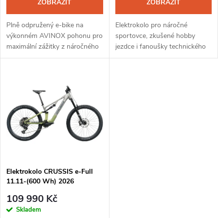
o
ZOBRAZIT
ZOBRAZIT
d
d
Plně odpružený e-bike na
Elektrokolo pro náročné
u
výkonném AVINOX pohonu pro
sportovce, zkušené hobby
maximální zážitky z náročného
jezdce i fanoušky technického
u
terénu.
trailového ježdění.
k
k
t
t
ů
ů
Elektrokolo CRUSSIS e-Full
11.11-(600 Wh) 2026
109 990 Kč
Skladem