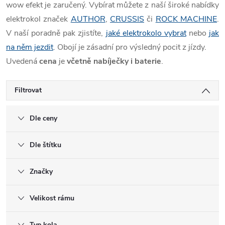
wow efekt je zaručený.
Vybírat můžete z naší široké nabídky
elektrokol značek
AUTHOR
,
CRUSSIS
či
ROCK MACHINE
.
V naší poradně pak zjistíte,
jaké elektrokolo vybrat
nebo
jak
na něm jezdit
. Obojí je zásadní pro výsledný pocit z jízdy.
Uvedená
cena
je
včetně nabíječky i baterie
.
Filtrovat
Dle ceny
Dle štítku
Značky
Velikost rámu
Typ kola