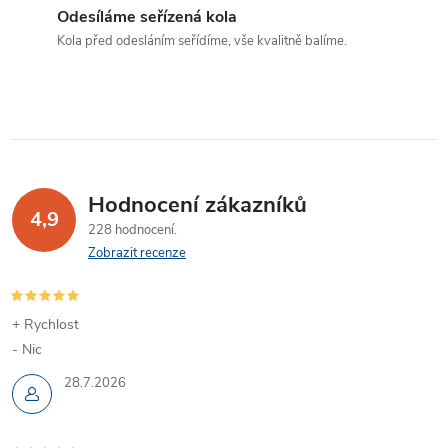
c
Odesíláme seřízená kola
í
Kola před odesláním seřídíme, vše kvalitně balíme.
p
r
v
k
Hodnocení zákazníků
4,9
y
228 hodnocení
Zobrazit recenze
v
ý
+ Rychlost
- Nic
p
28.7.2026
i
s