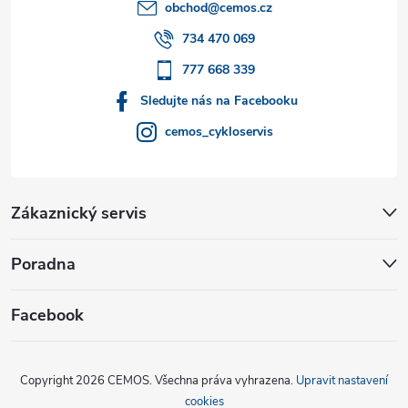
t
obchod
@
cemos.cz
í
734 470 069
777 668 339
Sledujte nás na Facebooku
cemos_cykloservis
Zákaznický servis
Poradna
Facebook
Copyright 2026
CEMOS
. Všechna práva vyhrazena.
Upravit nastavení
cookies