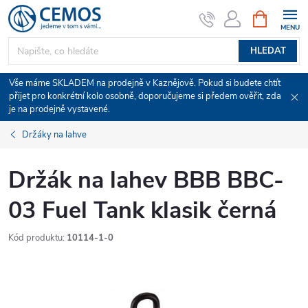
Přejít
NÁKUPNÍ
KOŠÍK
na
obsah
HLEDAT
Vše máme SKLADEM na prodejně v Kaznějově. Pokud si budete chtít
přijet pro konkrétní kolo osobně, doporučujeme si předem ověřit, zda
je na prodejně vystavené.
Držáky na lahve
Držák na lahev BBB BBC-
03 Fuel Tank klasik černá
Kód produktu:
10114-1-0