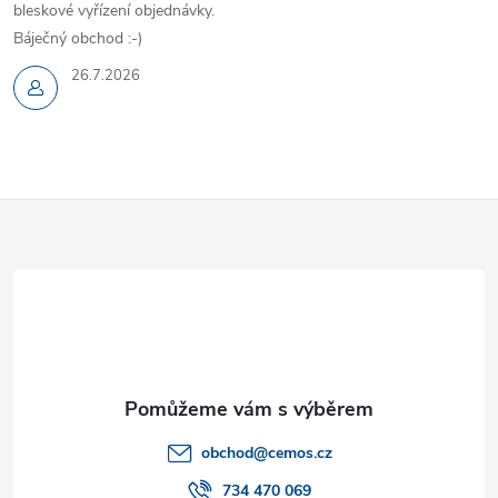
bleskové vyřízení objednávky.
Báječný obchod :-)
26.7.2026
Z
á
p
a
t
obchod
@
cemos.cz
734 470 069