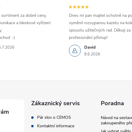
 sortiment za dobré ceny,
Dnes mi pan majitel ochotně na p
unikace a bleskové vyřízení
vyměnil rozsypanou kazetu na kole
.
spoustu užitečných rad. Děkuji za
chod :-)
profesionální přístup!
David
6.7.2026
8.6.2026
Zákaznický servis
Poradna
Pár slov o CEMOS
Návod na sestave
zakoupeného pře
Kontaktní informace
Jak vybrat světlo