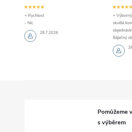
+ Rychlost
+ Výborný
- Nic
skvělá kom
objednávky
28.7.2026
Báječný ob
2
Z
á
p
a