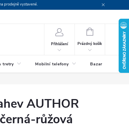
na prodejně vystavené.
NÁKUPNÍ
KOŠÍK
Prázdný košík
Přihlášení
 tretry
Mobilní telefony
Bazar
Servis
lahev AUTHOR
erná-růžová