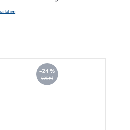
na lahve
–24 %
595 Kč