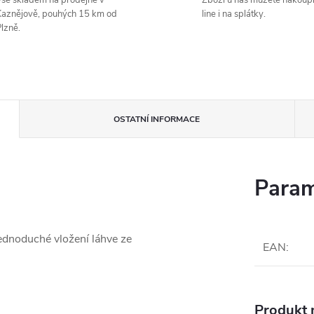
še skladem na prodejně v
Zboží u nás můžete nakoupi
aznějově, pouhých 15 km od
line i na splátky.
lzně.
OSTATNÍ INFORMACE
Param
jednoduché vložení láhve ze
EAN
:
Produkt n