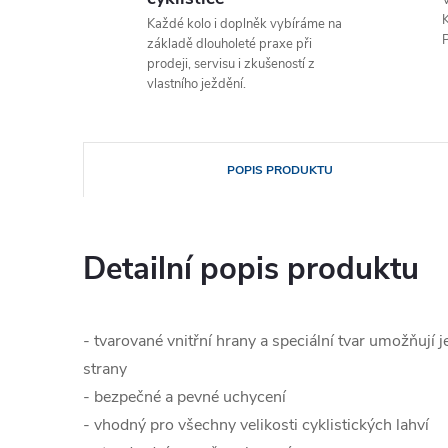
V
K
Každé kolo i doplněk vybíráme na
P
základě dlouholeté praxe při
prodeji, servisu i zkušeností z
vlastního ježdění.
POPIS PRODUKTU
Detailní popis produktu
- tvarované vnitřní hrany a speciální tvar umožňují 
strany
- bezpečné a pevné uchycení
- vhodný pro všechny velikosti cyklistických lahví