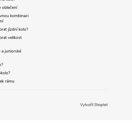
y oblečení
ávnou kombinaci
ní
brat jízdní kolo?
brat velikost
 a juniorské
o?
okolo?
tek rámu
Vytvořil Shoptet