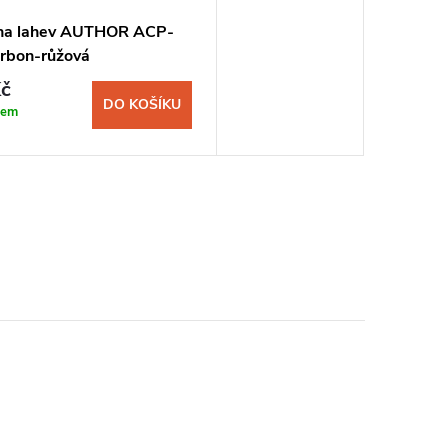
na lahev AUTHOR ACP-
rbon-růžová
č
DO KOŠÍKU
dem