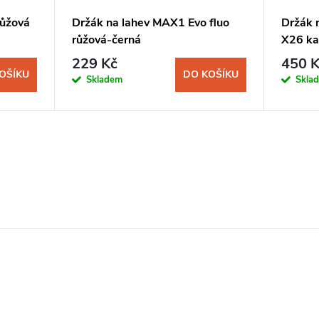
růžová
Držák na lahev MAX1 Evo fluo
Držák 
růžová-černá
X26 ka
229 Kč
450 K
OŠÍKU
DO KOŠÍKU
Skladem
Skla