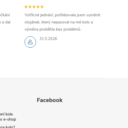
očkání
Vstřícné jednání, potřebovala jsem vyměnit
 a dal
stojánek, který nepasoval na mé kolo a
výměna proběhla bez problémů.
31.5.2026
Facebook
ní kola
s e-shop
 na kolo?