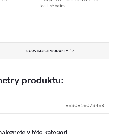
t on-
Kola před odesláním seřídíme, vše
kvalitně balíme.
SOUVISEJÍCÍ PRODUKTY
etry produktu:
8590816079458
aleznete v této kategorii