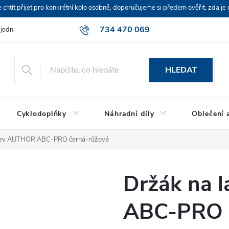
ít přijet pro konkrétní kolo osobně, doporučujeme si předem ověřit, zda je 
734 470 069
bjednávka
HLEDAT
Cyklodoplňky
Náhradní díly
Oblečení a
hev AUTHOR ABC-PRO černá-růžová
Držák na 
ABC-PRO č