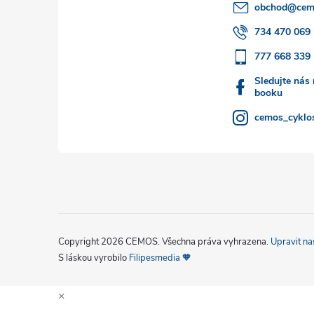
obchod
@
cem
t
734 470 069
777 668 339
í
Sledujte nás
booku
cemos_cyklos
Copyright 2026
CEMOS
. Všechna práva vyhrazena.
Upravit na
S láskou vyrobilo
Filipesmedia 🧡
×