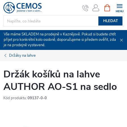
Přejít
NÁKUPNÍ
KOŠÍK
na
obsah
HLEDAT
Vše máme SKLADEM na prodejně v Kaznějově. Pokud si budete chtít
přijet pro konkrétní kolo osobně, doporučujeme si předem ověřit, zda
je na prodejně vystavené.
Držáky na lahve
Držák košíků na lahve
AUTHOR AO-S1 na sedlo
Kód produktu:
09137-0-0