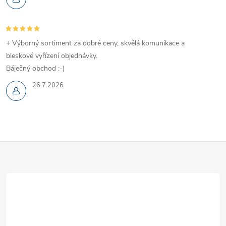
+ Výborný sortiment za dobré ceny, skvělá komunikace a
bleskové vyřízení objednávky.
Báječný obchod :-)
26.7.2026
Z
á
p