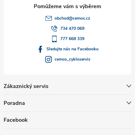
a
t
obchod
@
cemos.cz
í
734 470 069
777 668 339
Sledujte nás na Facebooku
cemos_cykloservis
Zákaznický servis
Poradna
Facebook