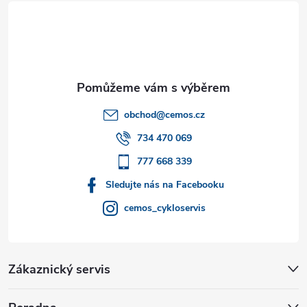
á
p
a
t
obchod
@
cemos.cz
í
734 470 069
777 668 339
Sledujte nás na Facebooku
cemos_cykloservis
Zákaznický servis