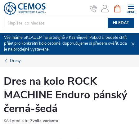
Přejít
NÁKUPNÍ
KOŠÍK
na
obsah
HLEDAT
Vše máme SKLADEM na prodejně v Kaznějově. Pokud si budete chtít
přijet pro konkrétní kolo osobně, doporučujeme si předem ověřit, zda
je na prodejně vystavené.
Dresy
Dres na kolo ROCK
MACHINE Enduro pánský
černá-šedá
Kód produktu:
Zvolte variantu