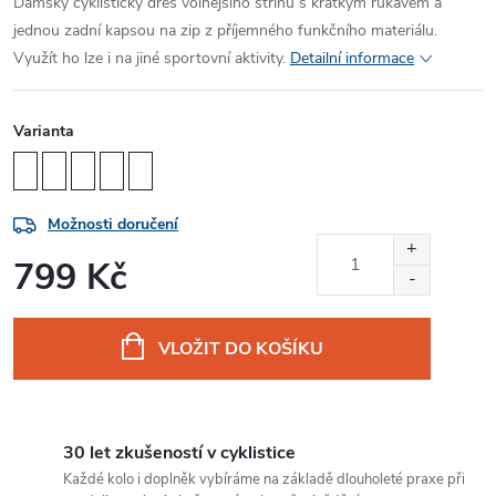
Dámský cyklistický dres volnějšího střihu s krátkým rukávem a
jednou zadní kapsou na zip z příjemného funkčního materiálu.
Využít ho lze i na jiné sportovní aktivity.
Detailní informace
Varianta
Možnosti doručení
799 Kč
Měrná
cena:
VLOŽIT DO KOŠÍKU
30 let zkušeností v cyklistice
Každé kolo i doplněk vybíráme na základě dlouholeté praxe při