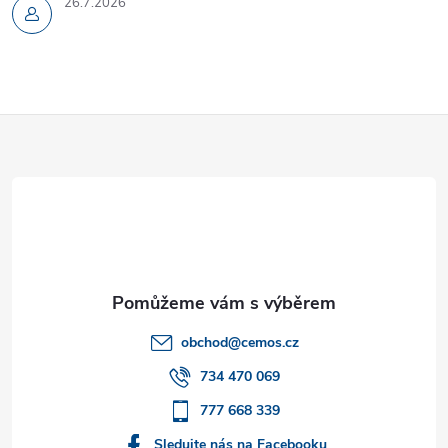
26.7.2026
Z
á
p
a
t
obchod
@
cemos.cz
í
734 470 069
777 668 339
Sledujte nás na Facebooku