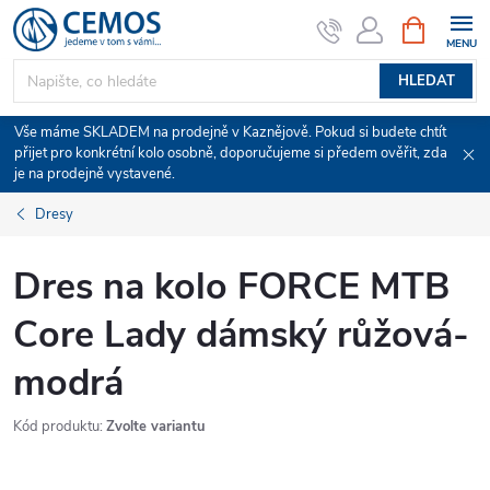
Přejít
NÁKUPNÍ
KOŠÍK
na
obsah
HLEDAT
Vše máme SKLADEM na prodejně v Kaznějově. Pokud si budete chtít
přijet pro konkrétní kolo osobně, doporučujeme si předem ověřit, zda
je na prodejně vystavené.
Dresy
Dres na kolo FORCE MTB
Core Lady dámský růžová-
modrá
Kód produktu:
Zvolte variantu