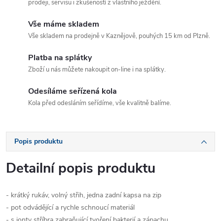
prodeji, servisu i zkušeností z vlastního ježdění.
Vše máme skladem
Vše skladem na prodejně v Kaznějově, pouhých 15 km od Plzně.
Platba na splátky
Zboží u nás můžete nakoupit on-line i na splátky.
Odesíláme seřízená kola
Kola před odesláním seřídíme, vše kvalitně balíme.
Popis produktu
Detailní popis produktu
- krátký rukáv, volný střih, jedna zadní kapsa na zip
- pot odvádějící a rychle schnoucí materiál
- s ionty stříbra zabraňující tvoření bakterií a zápachu