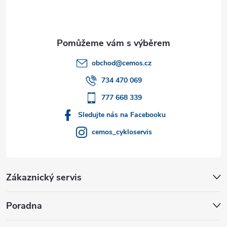
p
a
t
obchod
@
cemos.cz
í
734 470 069
777 668 339
Sledujte nás na Facebooku
cemos_cykloservis
Zákaznický servis
Poradna