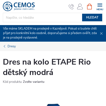
Přejít
NÁKUPNÍ
KOŠÍK
na
obsah
HLEDAT
Vše máme SKLADEM na prodejně v Kaznějově. Pokud si budete chtít
přijet pro konkrétní kolo osobně, doporučujeme si předem ověřit, zda
je na prodejně vystavené.
Dresy
Dres na kolo ETAPE Rio
dětský modrá
Kód produktu:
Zvolte variantu