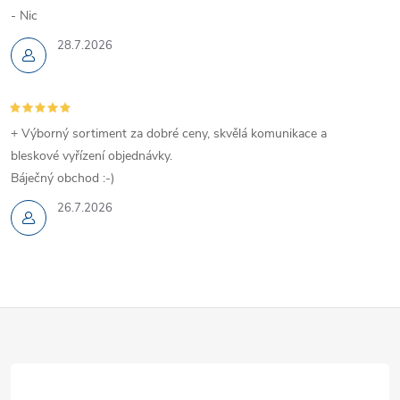
- Nic
28.7.2026
+ Výborný sortiment za dobré ceny, skvělá komunikace a
bleskové vyřízení objednávky.
Báječný obchod :-)
26.7.2026
Z
á