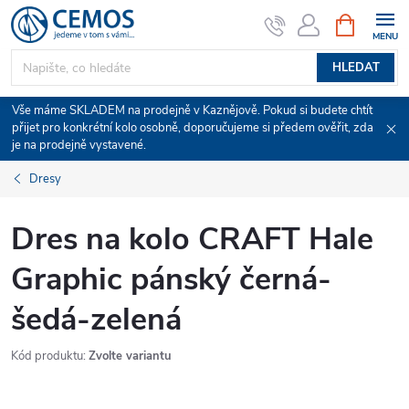
Přejít
NÁKUPNÍ
KOŠÍK
na
obsah
HLEDAT
Vše máme SKLADEM na prodejně v Kaznějově. Pokud si budete chtít
přijet pro konkrétní kolo osobně, doporučujeme si předem ověřit, zda
je na prodejně vystavené.
Dresy
Dres na kolo CRAFT Hale
Graphic pánský černá-
šedá-zelená
Kód produktu:
Zvolte variantu