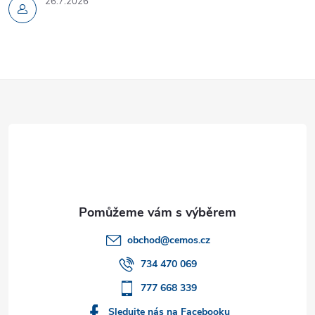
26.7.2026
Z
á
p
a
t
obchod
@
cemos.cz
í
734 470 069
777 668 339
Sledujte nás na Facebooku