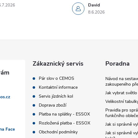
David
6.7.2026
8.6.2026
Zákaznický servis
Poradna
Pár slov o CEMOS
Návod na sestave
zakoupeného pře
Kontaktní informace
Jak vybrat světlo
Servis jízdních kol
os.cz
Velikostní tabulk
Doprava zboží
Pravidla pro spr
Platba na splátky - ESSOX
funkčního obleče
Rozložená platba - ESSOX
Jak si správně vy
 na Face
Obchodní podmínky
Jak si správně vy