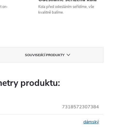
t on-
Kola před odesláním seřídíme, vše
kvalitně balíme.
SOUVISEJÍCÍ PRODUKTY
etry produktu:
7318572307384
dámský