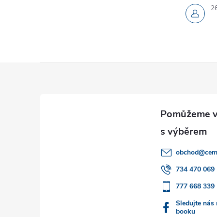
2
Z
á
p
a
obchod
@
cem
t
734 470 069
777 668 339
í
Sledujte nás
booku