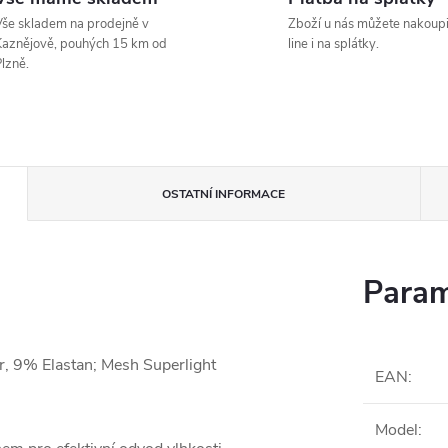
še skladem na prodejně v
Zboží u nás můžete nakoupi
aznějově, pouhých 15 km od
line i na splátky.
lzně.
OSTATNÍ INFORMACE
Param
r, 9% Elastan; Mesh Superlight
EAN
:
Model
: