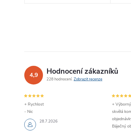
Hodnocení zákazníků
4,9
228 hodnocení
Zobrazit recenze
+ Rychlost
+ Výborný
- Nic
skvělá kom
objednávky
28.7.2026
Báječný ob