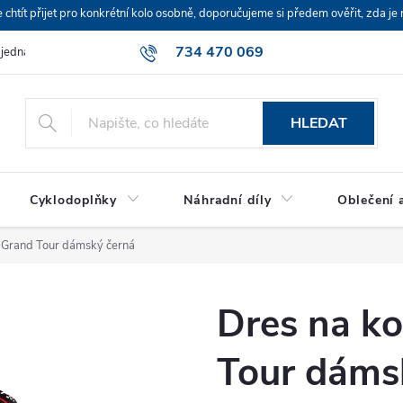
ít přijet pro konkrétní kolo osobně, doporučujeme si předem ověřit, zda je 
734 470 069
bjednávka
HLEDAT
Cyklodoplňky
Náhradní díly
Oblečení a
 Grand Tour dámský černá
Dres na k
Tour dáms