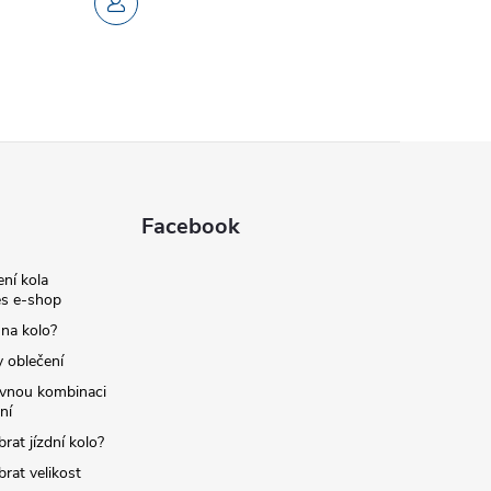
Facebook
ní kola
s e-shop
 na kolo?
y oblečení
ávnou kombinaci
ní
brat jízdní kolo?
brat velikost