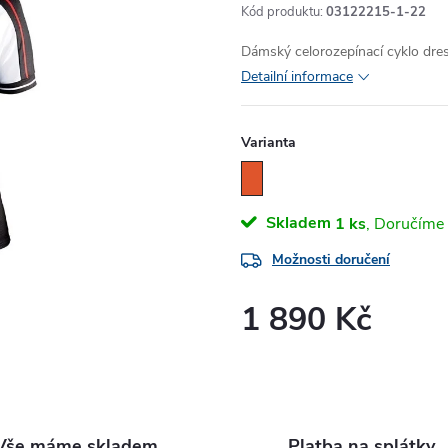
Kód produktu:
03122215-1-22
Dámský celorozepínací cyklo dre
Detailní informace
Varianta
Skladem
1 ks
Možnosti doručení
1 890 Kč
Měrná
cena:
Vše máme skladem
Platba na splátky