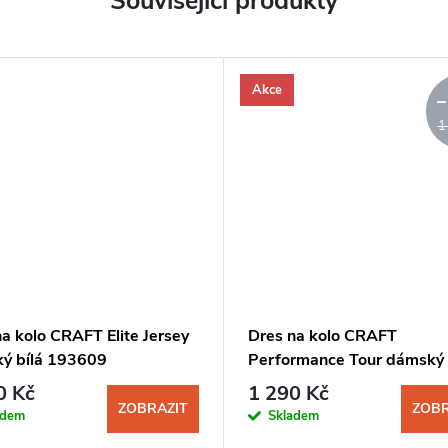
Související produkty
Akce
–
1
a kolo CRAFT Elite Jersey
Dres na kolo CRAFT
ý bílá 193609
Performance Tour dámský 
0 Kč
1 290 Kč
ZOBRAZIT
ZOBR
adem
Skladem