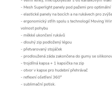
- velmi lehký, mikropolyester s 6ti kanálkovým vlák
- Mesh Superlight panely pod pažemi pro optimální v
- elastické panely na bocích a na rukávech pro zvýš
- ergonomický střih spolu s technologií Moving Win
volnost pohybu
- měkké ukončení rukávů
- dlouhý zip podložený légou
- přetvarovaný stojáček
- prodloužená záda zakončena do gumy se silikon
- trojdílná kapsa + 1 kapsička na zip
- otvor v kapse pro hudební přehrávač
- reflexní ošetření 360°
- sublimační potisk.