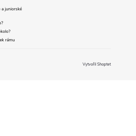
 a juniorské
o?
okolo?
tek rámu
Vytvořil Shoptet