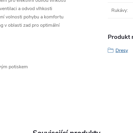
nem pro efektivní odvod vlhkosti
entilaci a odvod vlhkosti
Rukávy
:
ení volnosti pohybu a komfortu
g v oblasti zad pro optimální
Produkt n
Dresy
ovým potiskem