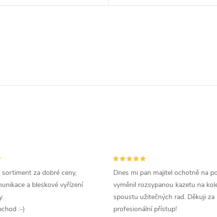
 sortiment za dobré ceny,
Dnes mi pan majitel ochotně na p
unikace a bleskové vyřízení
vyměnil rozsypanou kazetu na kole
.
spoustu užitečných rad. Děkuji za
chod :-)
profesionální přístup!