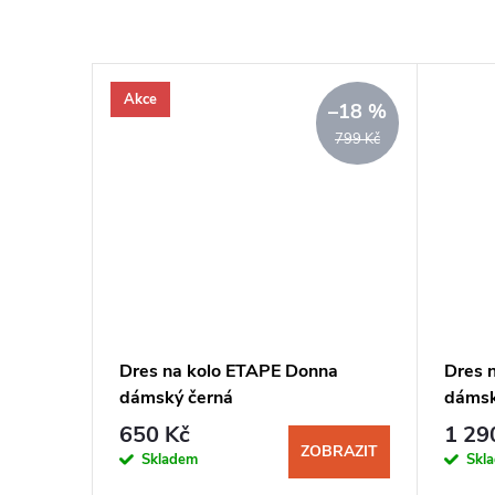
Akce
–18 %
799 Kč
Dres na kolo ETAPE Donna
Dres n
dámský černá
dámsk
650 Kč
1 29
ZOBRAZIT
Skladem
Skl