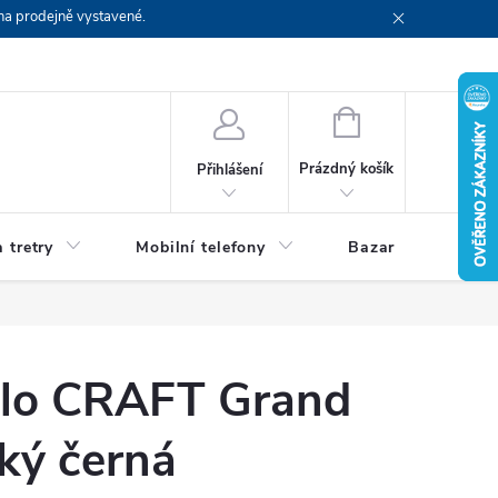
na prodejně vystavené.
NÁKUPNÍ
KOŠÍK
Prázdný košík
Přihlášení
 tretry
Mobilní telefony
Bazar
Servis
olo CRAFT Grand
ký černá