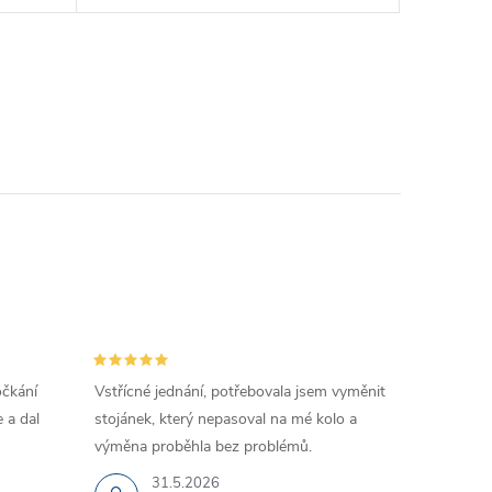
očkání
Vstřícné jednání, potřebovala jsem vyměnit
 a dal
stojánek, který nepasoval na mé kolo a
výměna proběhla bez problémů.
31.5.2026