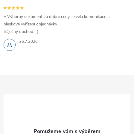
+ Výborný sortiment za dobré ceny, skvělá komunikace a
bleskové vyřízení objednávky.
Báječný obchod :-)
26.7.2026
Z
á
p
a