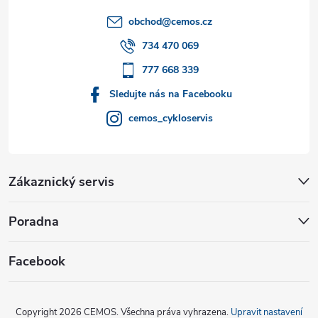
t
obchod
@
cemos.cz
í
734 470 069
777 668 339
Sledujte nás na Facebooku
cemos_cykloservis
Zákaznický servis
Poradna
Facebook
Copyright 2026
CEMOS
. Všechna práva vyhrazena.
Upravit nastavení