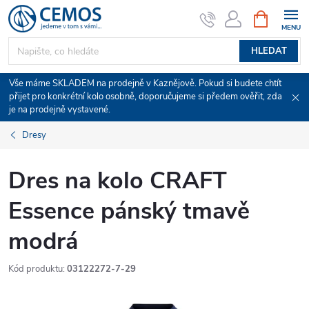
Přejít
NÁKUPNÍ
KOŠÍK
na
obsah
HLEDAT
Vše máme SKLADEM na prodejně v Kaznějově. Pokud si budete chtít
přijet pro konkrétní kolo osobně, doporučujeme si předem ověřit, zda
je na prodejně vystavené.
Dresy
Dres na kolo CRAFT
Essence pánský tmavě
modrá
Kód produktu:
03122272-7-29