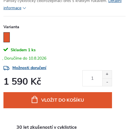
Pánský cyklistický celorozepínací dres s krátkým rukávem.
Detailní
informace
Varianta
Skladem
1 ks
10.8.2026
Možnosti doručení
1 590 Kč
Měrná
cena:
VLOŽIT DO KOŠÍKU
30 let zkušeností v cyklistice