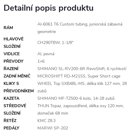
Detailní popis produktu
Al-6061 T6 Custom tubing, juniorská zábavná
RÁM
geometrie
HLAVOVÉ
CH290TBW, 1-1/8"
SLOŽENÍ
VIDLICE
Al, pevná
PŘEVODY
1×6
ŘAZENÍ
SHIMANO SL-RV200-6R RevoShift, 6 rychlostí
ZADNÍ MĚNIČ
MICROSHIFT RD-M21SS, Super Short cage
KLIKY S
WHEEL Top SXB4BL-MS, délka klik 127 mm, 28
PŘEVODNÍKEM
zubů
KAZETA
SHIMANO MF-TZ500-6 kolo, 14-28 zubů
STŘEDOVÉ
THUN Topaz, zapouzdřené, délka osy 120 mm,
SLOŽENÍ
domeček 68 mm
ŘETĚZ
KMC Z8.3
PEDÁLY
MARWI SP-202