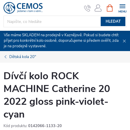
Přejít
NÁKUPNÍ
KOŠÍK
na
obsah
HLEDAT
Vše máme SKLADEM na prodejně v Kaznějově. Pokud si budete chtít
přijet pro konkrétní kolo osobně, doporučujeme si předem ověřit, zda
je na prodejně vystavené.
Dětská kola 20"
Dívčí kolo ROCK
MACHINE Catherine 20
2022 gloss pink-violet-
cyan
Kód produktu:
0142066-1133-20