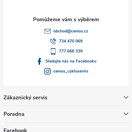
p
a
t
obchod
@
cemos.cz
í
734 470 069
777 668 339
Sledujte nás na Facebooku
cemos_cykloservis
Zákaznický servis
Poradna
Facebook