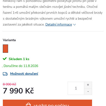
hliníkový rám s pohodlnou geometrií poskytuje jistotu při jízdě v
terénu a pomáhá malým slečnám rozvíjet jízdní techniku. Otočné
řazení 1×6 umožní překonání prvních kopců a dětské véčkové brzdy
s dostatečným brzdným výkonem umožní rychlé a bezpečné
zastavení za jakékoli situace.
Detailní informace
Varianta
Skladem
1 ks
11.8.2026
Možnosti doručení
8 990 Kč
7 990 Kč
Měrná
cena: