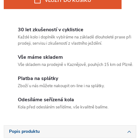
VLOŽIT DO KOŠÍKU
30 let zkušeností v cyklistice
Každé kolo i doplněk vybíráme na základě dlouholeté praxe při
prodeji, servisu i zkušeností z vlastního ježdění.
Vše máme skladem
Vše skladem na prodejně v Kaznějově, pouhých 15 km od Plzně.
Platba na splátky
Zboží u nás můžete nakoupit on-line i na splátky.
Odesíláme seřízená kola
Kola před odesláním seřídíme, vše kvalitně balíme.
Popis produktu