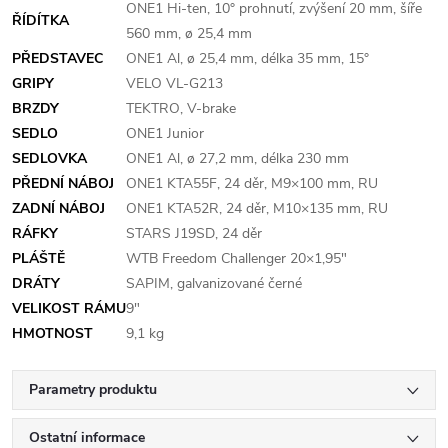
ONE1 Hi-ten, 10° prohnutí, zvýšení 20 mm, šíře
ŘÍDÍTKA
560 mm, ø 25,4 mm
PŘEDSTAVEC
ONE1 Al, ø 25,4 mm, délka 35 mm, 15°
GRIPY
VELO VL-G213
BRZDY
TEKTRO, V-brake
SEDLO
ONE1 Junior
SEDLOVKA
ONE1 Al, ø 27,2 mm, délka 230 mm
PŘEDNÍ NÁBOJ
ONE1 KTA55F, 24 děr, M9×100 mm, RU
ZADNÍ NÁBOJ
ONE1 KTA52R, 24 děr, M10×135 mm, RU
RÁFKY
STARS J19SD, 24 děr
PLÁŠTĚ
WTB Freedom Challenger 20×1,95"
DRÁTY
SAPIM, galvanizované černé
VELIKOST RÁMU
9"
HMOTNOST
9,1 kg
Parametry produktu
Ostatní informace