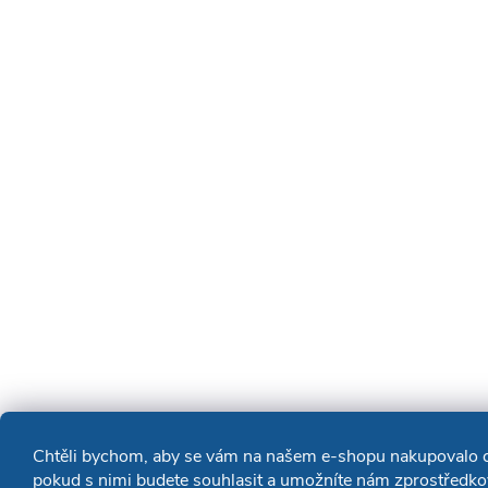
Chtěli bychom, aby se vám na našem e-shopu nakupovalo co
pokud s nimi budete souhlasit a umožníte nám zprostředkov