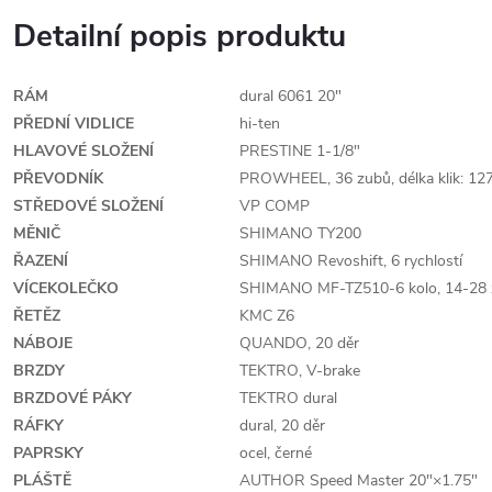
Detailní popis produktu
RÁM
dural 6061 20"
PŘEDNÍ VIDLICE
hi-ten
HLAVOVÉ SLOŽENÍ
PRESTINE 1-1/8"
PŘEVODNÍK
PROWHEEL, 36 zubů, délka klik: 1
STŘEDOVÉ SLOŽENÍ
VP COMP
MĚNIČ
SHIMANO TY200
ŘAZENÍ
SHIMANO Revoshift, 6 rychlostí
VÍCEKOLEČKO
SHIMANO MF-TZ510-6 kolo, 14-28
ŘETĚZ
KMC Z6
NÁBOJE
QUANDO, 20 děr
BRZDY
TEKTRO, V-brake
BRZDOVÉ PÁKY
TEKTRO dural
RÁFKY
dural, 20 děr
PAPRSKY
ocel, černé
PLÁŠTĚ
AUTHOR Speed Master 20"×1.75"