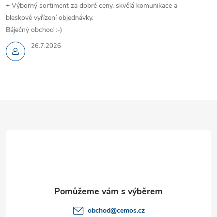
+ Výborný sortiment za dobré ceny, skvělá komunikace a
bleskové vyřízení objednávky.
Báječný obchod :-)
26.7.2026
Z
á
p
a
t
obchod
@
cemos.cz