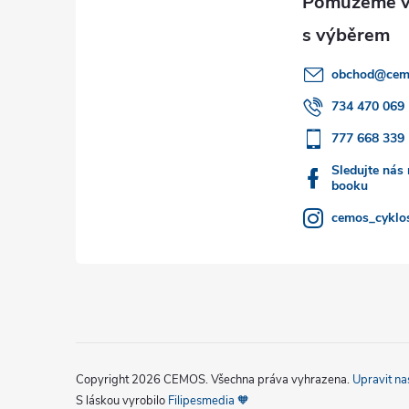
p
a
obchod
@
cem
t
734 470 069
777 668 339
í
Sledujte nás
booku
cemos_cyklos
Copyright 2026
CEMOS
. Všechna práva vyhrazena.
Upravit na
S láskou vyrobilo
Filipesmedia 🧡