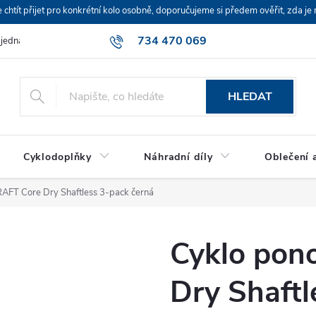
ít přijet pro konkrétní kolo osobně, doporučujeme si předem ověřit, zda je 
734 470 069
bjednávka
HLEDAT
Cyklodoplňky
Náhradní díly
Oblečení a
AFT Core Dry Shaftless 3-pack černá
Cyklo pon
Dry Shaftl