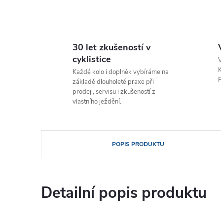
30 let zkušeností v
cyklistice
V
K
Každé kolo i doplněk vybíráme na
P
základě dlouholeté praxe při
prodeji, servisu i zkušeností z
vlastního ježdění.
POPIS PRODUKTU
Detailní popis produktu