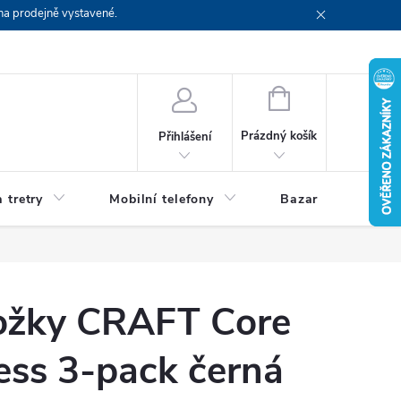
na prodejně vystavené.
NÁKUPNÍ
KOŠÍK
Prázdný košík
Přihlášení
 tretry
Mobilní telefony
Bazar
Servis
ožky CRAFT Core
ess 3-pack černá