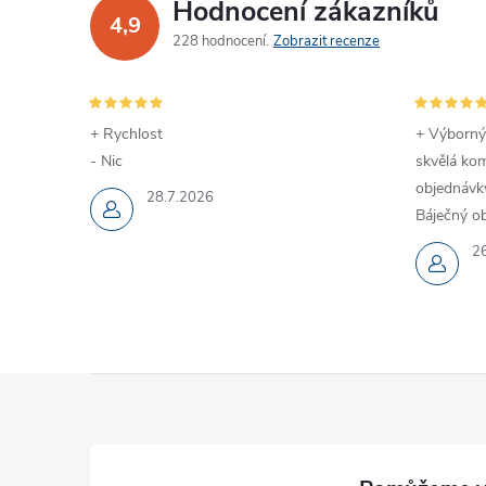
Hodnocení zákazníků
4,9
228 hodnocení
Zobrazit recenze
+ Rychlost
+ Výborný
- Nic
skvělá kom
objednávky
28.7.2026
Báječný ob
2
Z
á