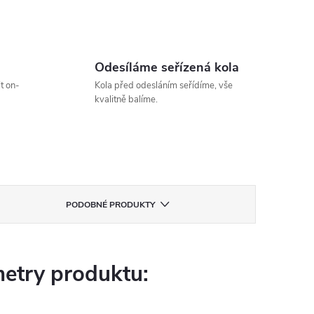
Odesíláme seřízená kola
t on-
Kola před odesláním seřídíme, vše
kvalitně balíme.
PODOBNÉ PRODUKTY
etry produktu: