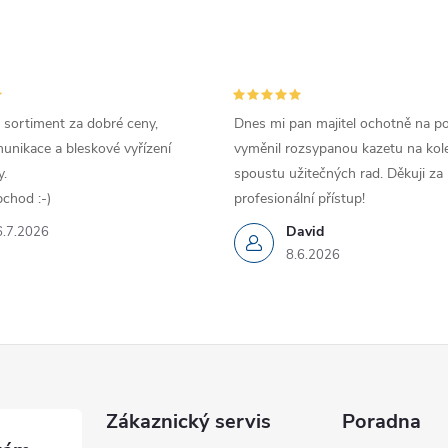
 sortiment za dobré ceny,
Dnes mi pan majitel ochotně na p
unikace a bleskové vyřízení
vyměnil rozsypanou kazetu na kole
.
spoustu užitečných rad. Děkuji za
chod :-)
profesionální přístup!
David
6.7.2026
8.6.2026
Zákaznický servis
Poradna