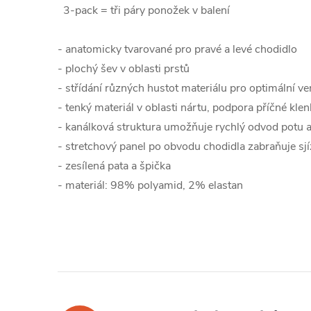
3-pack = tři páry ponožek v balení
- anatomicky tvarované pro pravé a levé chodidlo
- plochý šev v oblasti prstů
- střídání různých hustot materiálu pro optimální ve
- tenký materiál v oblasti nártu, podpora příčné kle
- kanálková struktura umožňuje rychlý odvod potu 
- stretchový panel po obvodu chodidla zabraňuje sj
- zesílená pata a špička
-
materiál: 98% polyamid, 2% elastan