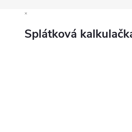
×
Splátková kalkulač