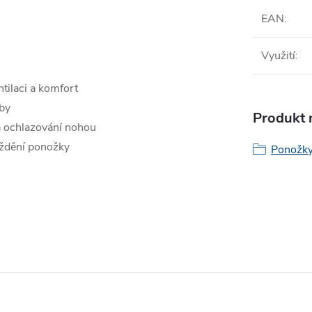
EAN
:
Využití
:
ntilaci a komfort
nby
Produkt n
a ochlazování nohou
íždění ponožky
Ponožk