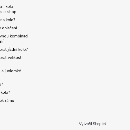
ní kola
s e-shop
 na kolo?
y oblečení
ávnou kombinaci
ní
brat jízdní kolo?
brat velikost
 a juniorské
o?
okolo?
tek rámu
Vytvořil Shoptet