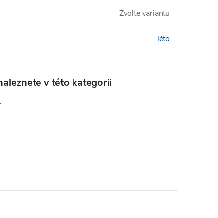
Zvolte variantu
léto
aleznete v této kategorii
y