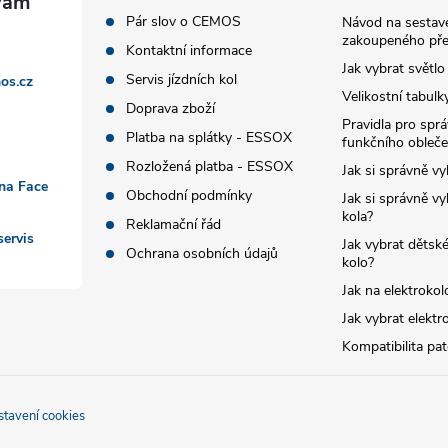
Pár slov o CEMOS
Návod na sestave
zakoupeného pře
Kontaktní informace
Jak vybrat světlo
Servis jízdních kol
os.cz
Velikostní tabulk
Doprava zboží
Pravidla pro spr
Platba na splátky - ESSOX
funkčního obleče
Rozložená platba - ESSOX
Jak si správně vy
 na Face
Obchodní podmínky
Jak si správně vy
kola?
Reklamační řád
ervis
Jak vybrat dětské
Ochrana osobních údajů
kolo?
Jak na elektrokol
Jak vybrat elektr
Kompatibilita pa
stavení cookies